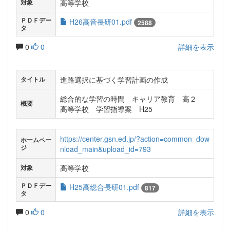
高等学校
対象
ＰＤＦデー
H26高音長研01.pdf
2588
タ
0
0
詳細を表示
進路選択に基づく学習計画の作成
タイトル
総合的な学習の時間 キャリア教育 高２
概要
高等学校 学習指導案 H25
https://center.gsn.ed.jp/?action=common_dow
ホームペー
ジ
nload_main&upload_id=793
高等学校
対象
ＰＤＦデー
H25高総合長研01.pdf
817
タ
0
0
詳細を表示