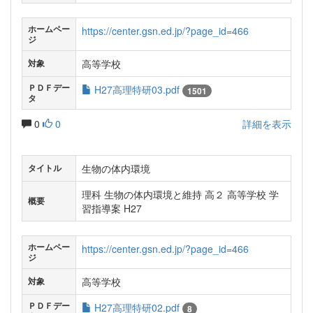
ホームペー
https://center.gsn.ed.jp/?page_id=466
ジ
高等学校
対象
ＰＤＦデー
H27高理特研03.pdf
1501
タ
0
0
詳細を表示
生物の体内環境
タイトル
理科 生物の体内環境と維持 高２ 高等学校 学
概要
習指導案 H27
ホームペー
https://center.gsn.ed.jp/?page_id=466
ジ
高等学校
対象
ＰＤＦデー
H27高理特研02.pdf
8