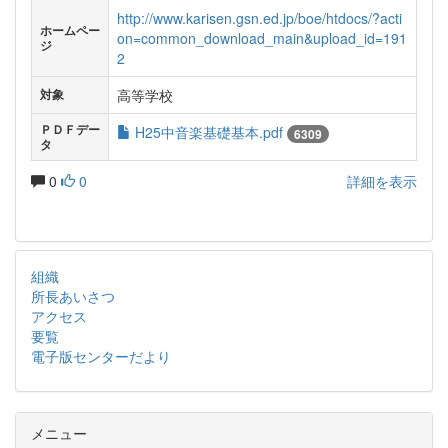
http://www.karisen.gsn.ed.jp/boe/htdocs/?acti
ホームペー
on=common_download_main&upload_id=191
ジ
2
高等学校
対象
ＰＤＦデー
H25中音楽基礎基本.pdf
6309
タ
0
0
詳細を表示
組織
所長あいさつ
アクセス
要覧
電子版センターだより
メニュー