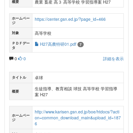
農業 畜産 高３ 高等学校 学習指導案 H27
概要
ホームペー
https://center.gsn.ed.jp/?page_id=466
ジ
高等学校
対象
ＰＤＦデー
H27高農特研01.pdf
7
タ
0
0
詳細を表示
卓球
タイトル
生徒指導、教育相談 球技 高等学校 学習指導
概要
案 H27
http://www.karisen.gsn.ed.jp/boe/htdocs/?acti
ホームペー
on=common_download_main&upload_id=187
ジ
6