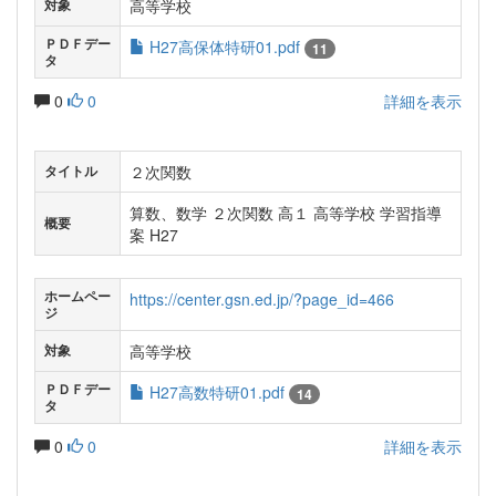
高等学校
対象
ＰＤＦデー
H27高保体特研01.pdf
11
タ
0
0
詳細を表示
２次関数
タイトル
算数、数学 ２次関数 高１ 高等学校 学習指導
概要
案 H27
ホームペー
https://center.gsn.ed.jp/?page_id=466
ジ
高等学校
対象
ＰＤＦデー
H27高数特研01.pdf
14
タ
0
0
詳細を表示