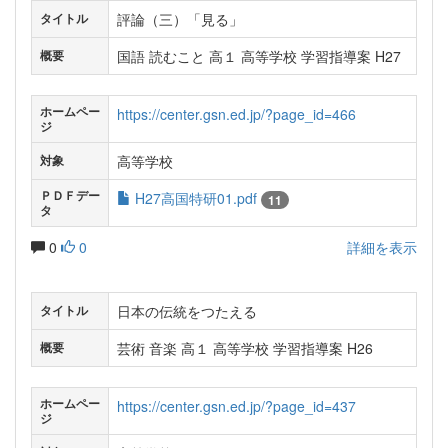
評論（三）「見る」
タイトル
国語 読むこと 高１ 高等学校 学習指導案 H27
概要
ホームペー
https://center.gsn.ed.jp/?page_id=466
ジ
高等学校
対象
ＰＤＦデー
H27高国特研01.pdf
11
タ
0
0
詳細を表示
日本の伝統をつたえる
タイトル
芸術 音楽 高１ 高等学校 学習指導案 H26
概要
ホームペー
https://center.gsn.ed.jp/?page_id=437
ジ