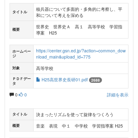
核兵器について多面的・多角的に考察し、平
タイトル
和について考えを深める
世界史 世界史Ａ 高１ 高等学校 学習指
概要
導案 H25
https://center.gsn.ed.jp/?action=common_dow
ホームペー
ジ
nload_main&upload_id=775
高等学校
対象
ＰＤＦデー
H25高世界史長研01.pdf
2688
タ
0
0
詳細を表示
決まったリズムを使って旋律をつくろう
タイトル
音楽 表現 中１ 中学校 学習指導案 H25
概要