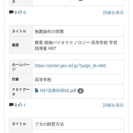
タ
0
0
詳細を表示
無菌操作の実際
タイトル
農業 植物バイオテクノロジー 高等学校 学習
概要
指導案 H27
ホームペー
https://center.gsn.ed.jp/?page_id=466
ジ
高等学校
対象
ＰＤＦデー
H27高農特研02.pdf
4
タ
0
1
詳細を表示
ブタの飼育方法
タイトル