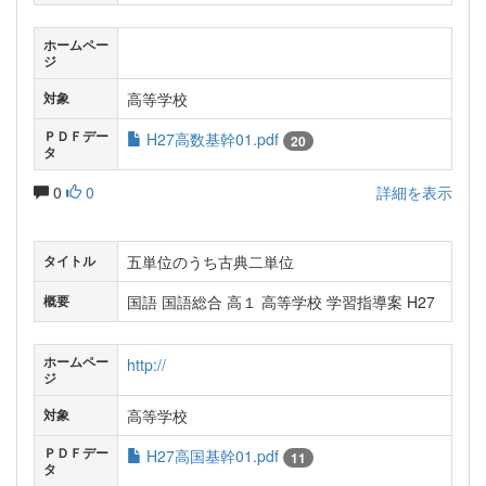
ホームペー
ジ
高等学校
対象
ＰＤＦデー
H27高数基幹01.pdf
20
タ
0
0
詳細を表示
五単位のうち古典二単位
タイトル
国語 国語総合 高１ 高等学校 学習指導案 H27
概要
ホームペー
http://
ジ
高等学校
対象
ＰＤＦデー
H27高国基幹01.pdf
11
タ