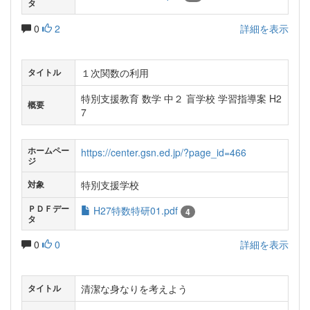
タ
0
2
詳細を表示
１次関数の利用
タイトル
特別支援教育 数学 中２ 盲学校 学習指導案 H2
概要
7
ホームペー
https://center.gsn.ed.jp/?page_id=466
ジ
特別支援学校
対象
ＰＤＦデー
H27特数特研01.pdf
4
タ
0
0
詳細を表示
清潔な身なりを考えよう
タイトル