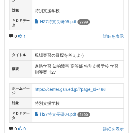
ジ
特別支援学校
対象
ＰＤＦデー
H27特支長研05.pdf
2799
タ
0
1
詳細を表示
現場実習の目標を考えよう
タイトル
進路学習 知的障害 高等部 特別支援学校 学習
概要
指導案 H27
ホームペー
https://center.gsn.ed.jp/?page_id=466
ジ
特別支援学校
対象
ＰＤＦデー
H27特支長研04.pdf
3190
タ
0
0
詳細を表示