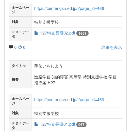
ホームペー
https://center.gsn.ed.jp/?page_id=466
ジ
特別支援学校
対象
ＰＤＦデー
H27特支長研02.pdf
1658
タ
0
0
詳細を表示
手伝いをしよう
タイトル
進路学習 知的障害 高等部 特別支援学校 学習
概要
指導案 H27
ホームペー
https://center.gsn.ed.jp/?page_id=466
ジ
特別支援学校
対象
ＰＤＦデー
H27特支長研01.pdf
967
タ