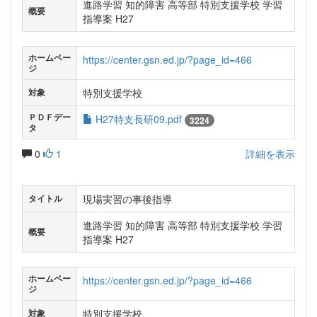
進路学習 知的障害 高等部 特別支援学校 学習
概要
指導案 H27
ホームペー
https://center.gsn.ed.jp/?page_id=466
ジ
特別支援学校
対象
ＰＤＦデー
H27特支長研09.pdf
3224
タ
0
1
詳細を表示
現場実習の事後指導
タイトル
進路学習 知的障害 高等部 特別支援学校 学習
概要
指導案 H27
ホームペー
https://center.gsn.ed.jp/?page_id=466
ジ
特別支援学校
対象