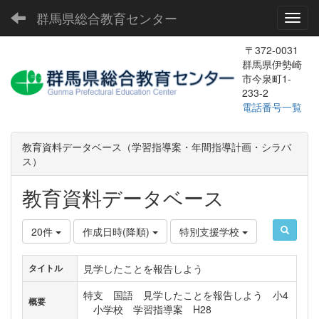
群馬県総合教育センター
Toggl
〒372-0031
群馬県伊勢崎
市今泉町1-
233-2
電話番号一覧
教育資料データベース（学習指導案・年間指導計画・シラバ
ス）
教育資料データベース
20件
作成日時(降順)
特別支援学校
見学したことを報告しよう
タイトル
特支 国語 見学したことを報告しよう 小4
概要
小学校 学習指導案 H28