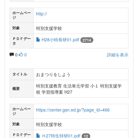
ホームペー
http://
ジ
特別支援学校
対象
ＰＤＦデー
H28小特長研01.pdf
2714
タ
0
0
詳細を表示
おまつりをしよう
タイトル
特別支援教育 生活単元学習 小１ 特別支援学
概要
校 学習指導案 H27
ホームペー
https://center.gsn.ed.jp/?page_id=466
ジ
特別支援学校
対象
ＰＤＦデー
Ｈ27特生特研01.pdf
12