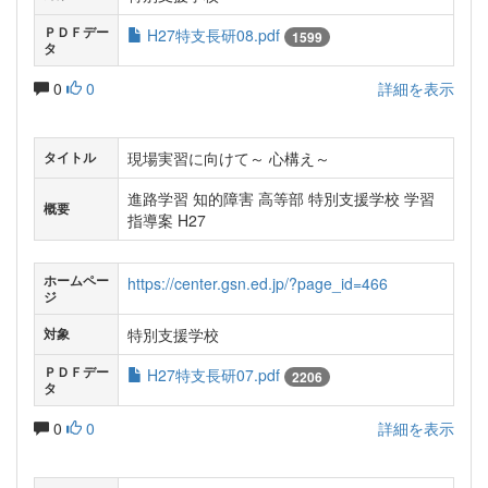
ＰＤＦデー
H27特支長研08.pdf
1599
タ
0
0
詳細を表示
現場実習に向けて～ 心構え～
タイトル
進路学習 知的障害 高等部 特別支援学校 学習
概要
指導案 H27
ホームペー
https://center.gsn.ed.jp/?page_id=466
ジ
特別支援学校
対象
ＰＤＦデー
H27特支長研07.pdf
2206
タ
0
0
詳細を表示