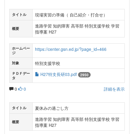
現場実習の準備（ 自己紹介・打合せ）
タイトル
進路学習 知的障害 高等部 特別支援学校 学習
概要
指導案 H27
ホームペー
https://center.gsn.ed.jp/?page_id=466
ジ
特別支援学校
対象
ＰＤＦデー
H27特支長研03.pdf
2950
タ
0
0
詳細を表示
夏休みの過ごし方
タイトル
進路学習 知的障害 高等部 特別支援学校 学習
概要
指導案 H27