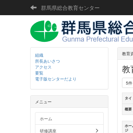
群馬県総合教育センター
教育
組織
所長あいさつ
教
アクセス
要覧
電子版センターだより
5
タイ
メニュー
概要
ホーム
ホー
研修講座
ジ