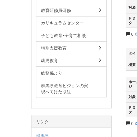
対象
教育研修員研修
ＰＤ
カリキュラムセンター
タ
0
子ども教育･子育て相談
特別支援教育
タイ
幼児教育
概要
総務係より
ホー
群馬県教育ビジョンの実
ジ
現へ向けた取組
対象
ＰＤ
タ
リンク
0
群馬県