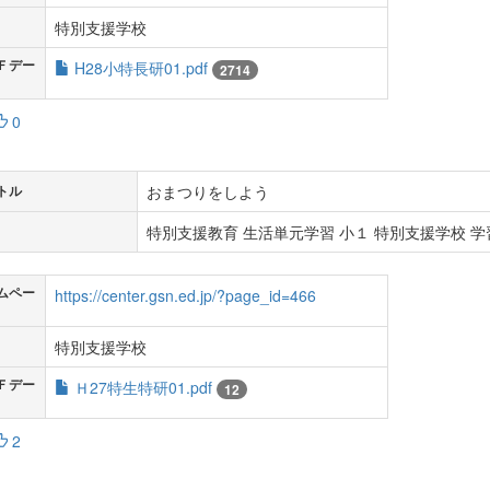
特別支援学校
Ｆデー
H28小特長研01.pdf
2714
0
おまつりをしよう
トル
特別支援教育 生活単元学習 小１ 特別支援学校 学習
ムペー
https://center.gsn.ed.jp/?page_id=466
特別支援学校
Ｆデー
Ｈ27特生特研01.pdf
12
2