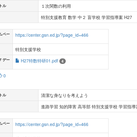
１次関数の利用
トル
特別支援教育 数学 中２ 盲学校 学習指導案 H27
ムペー
https://center.gsn.ed.jp/?page_id=466
特別支援学校
Ｆデー
H27特数特研01.pdf
4
0
清潔な身なりを考えよう
トル
進路学習 知的障害 高等部 特別支援学校 学習指導案
ムペー
https://center.gsn.ed.jp/?page_id=466