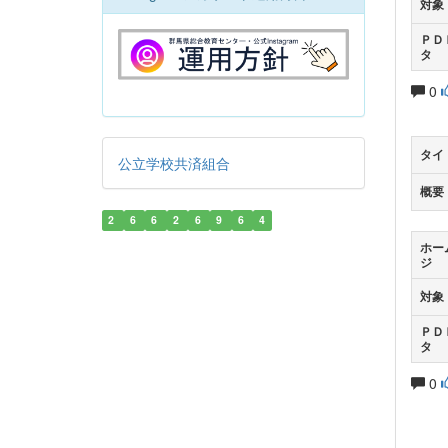
対象
ＰＤ
タ
0
タイ
公立学校共済組合
概要
2
6
6
2
6
9
6
4
ホー
ジ
対象
ＰＤ
タ
0