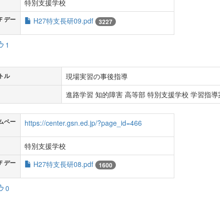
特別支援学校
Ｆデー
H27特支長研09.pdf
3227
1
現場実習の事後指導
トル
進路学習 知的障害 高等部 特別支援学校 学習指導案
ムペー
https://center.gsn.ed.jp/?page_id=466
特別支援学校
Ｆデー
H27特支長研08.pdf
1600
0