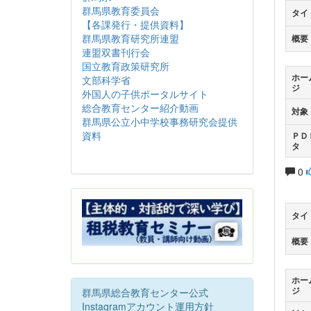
群馬県教育委員会
タイ
【各課発行・提供資料】
群馬県教育研究所連盟
概要
連盟双書刊行会
国立教育政策研究所
ホー
文部科学省
ジ
外国人の子供ポータルサイト
総合教育センター紹介動画
対象
群馬県公立小中学校事務研究会提供
資料
ＰＤ
タ
0
タイ
概要
ホー
ジ
群馬県総合教育センター公式
Instagramアカウント運用方針