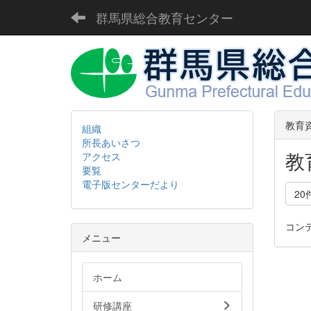
群馬県総合教育センター
教育
組織
所長あいさつ
教
アクセス
要覧
電子版センターだより
20
コン
メニュー
ホーム
研修講座