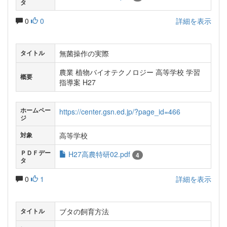
タ
0
0
詳細を表示
無菌操作の実際
タイトル
農業 植物バイオテクノロジー 高等学校 学習
概要
指導案 H27
ホームペー
https://center.gsn.ed.jp/?page_id=466
ジ
高等学校
対象
ＰＤＦデー
H27高農特研02.pdf
4
タ
0
1
詳細を表示
ブタの飼育方法
タイトル