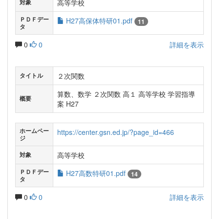
高等学校
対象
ＰＤＦデー
H27高保体特研01.pdf
11
タ
0
0
詳細を表示
２次関数
タイトル
算数、数学 ２次関数 高１ 高等学校 学習指導
概要
案 H27
ホームペー
https://center.gsn.ed.jp/?page_id=466
ジ
高等学校
対象
ＰＤＦデー
H27高数特研01.pdf
14
タ
0
0
詳細を表示