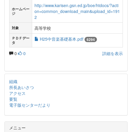
http://www.karisen.gsn.ed.jp/boe/htdocs/?acti
ホームペー
on=common_download_main&upload_id=191
ジ
2
高等学校
対象
ＰＤＦデー
H25中音楽基礎基本.pdf
6294
タ
0
0
詳細を表示
組織
所長あいさつ
アクセス
要覧
電子版センターだより
メニュー