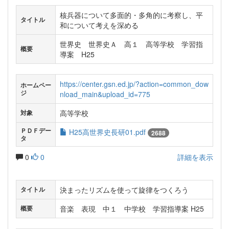
核兵器について多面的・多角的に考察し、平
タイトル
和について考えを深める
世界史 世界史Ａ 高１ 高等学校 学習指
概要
導案 H25
https://center.gsn.ed.jp/?action=common_dow
ホームペー
ジ
nload_main&upload_id=775
高等学校
対象
ＰＤＦデー
H25高世界史長研01.pdf
2688
タ
0
0
詳細を表示
決まったリズムを使って旋律をつくろう
タイトル
音楽 表現 中１ 中学校 学習指導案 H25
概要