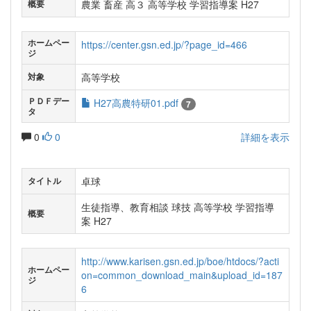
農業 畜産 高３ 高等学校 学習指導案 H27
概要
ホームペー
https://center.gsn.ed.jp/?page_id=466
ジ
高等学校
対象
ＰＤＦデー
H27高農特研01.pdf
7
タ
0
0
詳細を表示
卓球
タイトル
生徒指導、教育相談 球技 高等学校 学習指導
概要
案 H27
http://www.karisen.gsn.ed.jp/boe/htdocs/?acti
ホームペー
on=common_download_main&upload_id=187
ジ
6