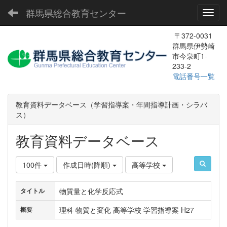
群馬県総合教育センター
Toggl
〒372-0031
群馬県伊勢崎
市今泉町1-
233-2
電話番号一覧
教育資料データベース（学習指導案・年間指導計画・シラバ
ス）
教育資料データベース
100件
作成日時(降順)
高等学校
物質量と化学反応式
タイトル
理科 物質と変化 高等学校 学習指導案 H27
概要