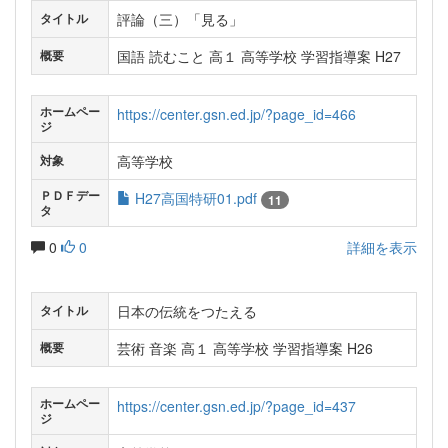
評論（三）「見る」
タイトル
国語 読むこと 高１ 高等学校 学習指導案 H27
概要
ホームペー
https://center.gsn.ed.jp/?page_id=466
ジ
高等学校
対象
ＰＤＦデー
H27高国特研01.pdf
11
タ
0
0
詳細を表示
日本の伝統をつたえる
タイトル
芸術 音楽 高１ 高等学校 学習指導案 H26
概要
ホームペー
https://center.gsn.ed.jp/?page_id=437
ジ