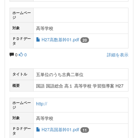
ホームペー
ジ
高等学校
対象
ＰＤＦデー
H27高数基幹01.pdf
20
タ
0
0
詳細を表示
五単位のうち古典二単位
タイトル
国語 国語総合 高１ 高等学校 学習指導案 H27
概要
ホームペー
http://
ジ
高等学校
対象
ＰＤＦデー
H27高国基幹01.pdf
11
タ