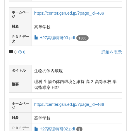
ホームペー
https://center.gsn.ed.jp/?page_id=466
ジ
高等学校
対象
ＰＤＦデー
H27高理特研03.pdf
1500
タ
0
0
詳細を表示
生物の体内環境
タイトル
理科 生物の体内環境と維持 高２ 高等学校 学
概要
習指導案 H27
ホームペー
https://center.gsn.ed.jp/?page_id=466
ジ
高等学校
対象
ＰＤＦデー
H27高理特研02.pdf
8