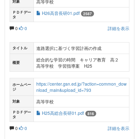
高等学校
対象
ＰＤＦデー
H26高音長研01.pdf
2587
タ
0
0
詳細を表示
進路選択に基づく学習計画の作成
タイトル
総合的な学習の時間 キャリア教育 高２
概要
高等学校 学習指導案 H25
https://center.gsn.ed.jp/?action=common_dow
ホームペー
ジ
nload_main&upload_id=793
高等学校
対象
ＰＤＦデー
H25高総合長研01.pdf
816
タ
0
0
詳細を表示