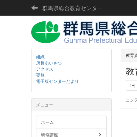
群馬県総合教育センター
教育
組織
所長あいさつ
教
アクセス
要覧
電子版センターだより
1
コン
メニュー
ホーム
研修講座