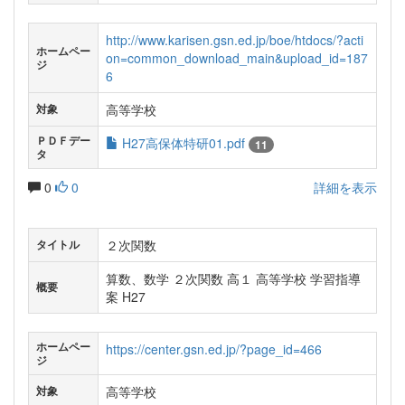
http://www.karisen.gsn.ed.jp/boe/htdocs/?acti
ホームペー
on=common_download_main&upload_id=187
ジ
6
高等学校
対象
ＰＤＦデー
H27高保体特研01.pdf
11
タ
0
0
詳細を表示
２次関数
タイトル
算数、数学 ２次関数 高１ 高等学校 学習指導
概要
案 H27
ホームペー
https://center.gsn.ed.jp/?page_id=466
ジ
高等学校
対象