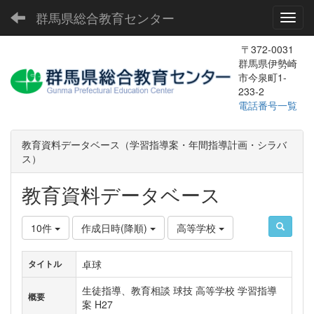
群馬県総合教育センター
Toggl
〒372-0031
群馬県伊勢崎
市今泉町1-
233-2
電話番号一覧
教育資料データベース（学習指導案・年間指導計画・シラバ
ス）
教育資料データベース
10件
作成日時(降順)
高等学校
卓球
タイトル
生徒指導、教育相談 球技 高等学校 学習指導
概要
案 H27