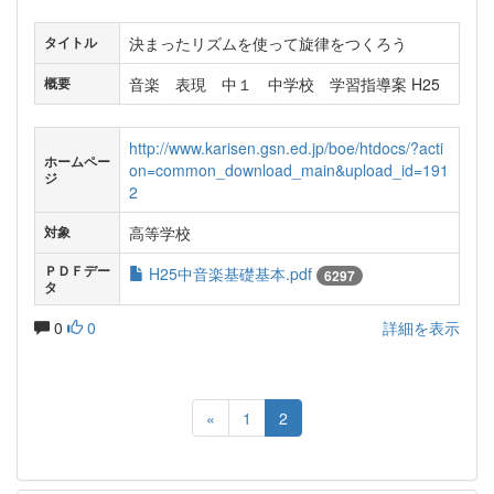
決まったリズムを使って旋律をつくろう
タイトル
音楽 表現 中１ 中学校 学習指導案 H25
概要
http://www.karisen.gsn.ed.jp/boe/htdocs/?acti
ホームペー
on=common_download_main&upload_id=191
ジ
2
高等学校
対象
ＰＤＦデー
H25中音楽基礎基本.pdf
6297
タ
0
0
詳細を表示
«
1
2