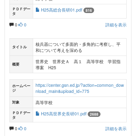
ＰＤＦデー
H25高総合長研01.pdf
816
タ
0
0
詳細を表示
核兵器について多面的・多角的に考察し、平
タイトル
和について考えを深める
世界史 世界史Ａ 高１ 高等学校 学習指
概要
導案 H25
https://center.gsn.ed.jp/?action=common_dow
ホームペー
ジ
nload_main&upload_id=775
高等学校
対象
ＰＤＦデー
H25高世界史長研01.pdf
2688
タ
0
0
詳細を表示