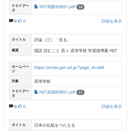
ＰＤＦデー
H27高数特研01.pdf
14
タ
0
0
詳細を表示
評論（三）「見る」
タイトル
国語 読むこと 高１ 高等学校 学習指導案 H27
概要
ホームペー
https://center.gsn.ed.jp/?page_id=466
ジ
高等学校
対象
ＰＤＦデー
H27高国特研01.pdf
11
タ
0
0
詳細を表示
日本の伝統をつたえる
タイトル