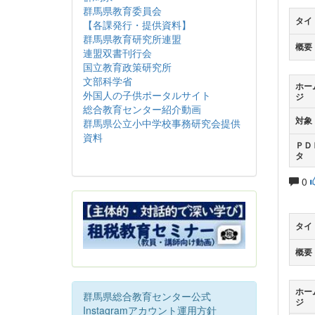
群馬県教育委員会
タイ
【各課発行・提供資料】
群馬県教育研究所連盟
概要
連盟双書刊行会
国立教育政策研究所
文部科学省
ホー
外国人の子供ポータルサイト
ジ
総合教育センター紹介動画
対象
群馬県公立小中学校事務研究会提供
資料
ＰＤ
タ
0
タイ
概要
ホー
群馬県総合教育センター公式
ジ
Instagramアカウント運用方針