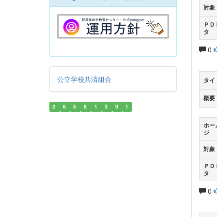
対象
ＰＤ
タ
0
公立学校共済組合
タイ
概要
2
6
5
8
1
3
9
1
ホー
ジ
対象
ＰＤ
タ
0