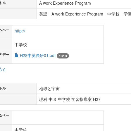
A work Experience Program
トル
英語 A work Experience Program 中学校 
ムペー
http://
中学校
Ｆデー
H28中英長研01.pdf
1313
0
地球と宇宙
トル
理科 中３ 中学校 学習指導案 H27
ムペー
中学校