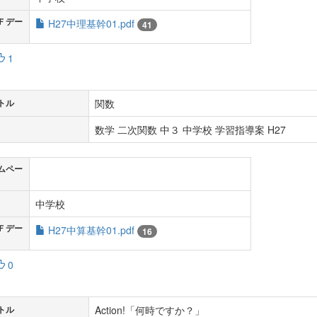
Ｆデー
H27中理基幹01.pdf
41
1
関数
トル
数学 二次関数 中３ 中学校 学習指導案 H27
ムペー
中学校
Ｆデー
H27中算基幹01.pdf
16
0
Action!「何時ですか？」
トル