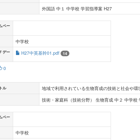
外国語 中１ 中学校 学習指導案 H27
ムペー
中学校
Ｆデー
H27中英基幹01.pdf
14
0
地域で利用されている生物育成の技術と社会や環
トル
技術・家庭科（技術分野） 生物育成 中２ 中学校 学
ムペー
中学校