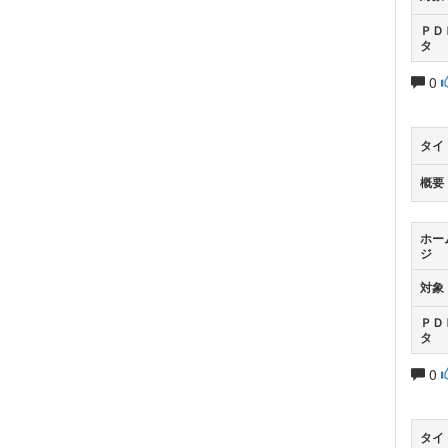
ＰＤ
タ
0
タイ
概要
ホー
ジ
対象
ＰＤ
タ
0
タイ