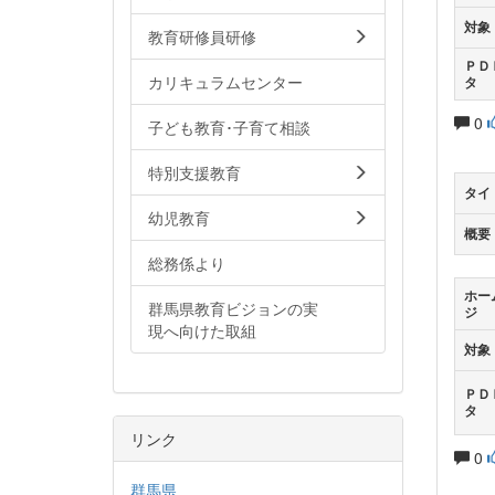
対象
教育研修員研修
ＰＤ
カリキュラムセンター
タ
0
子ども教育･子育て相談
特別支援教育
タイ
幼児教育
概要
総務係より
ホー
群馬県教育ビジョンの実
ジ
現へ向けた取組
対象
ＰＤ
タ
リンク
0
群馬県