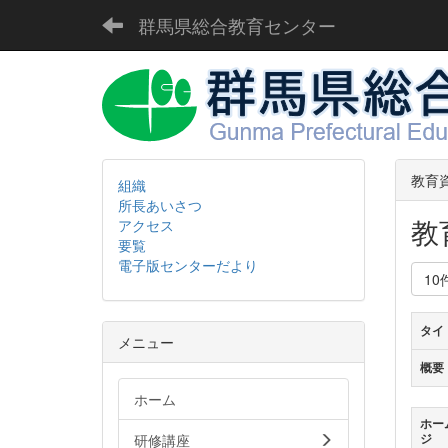
群馬県総合教育センター
教育
組織
所長あいさつ
教
アクセス
要覧
電子版センターだより
10
タイ
メニュー
概要
ホーム
ホー
研修講座
ジ