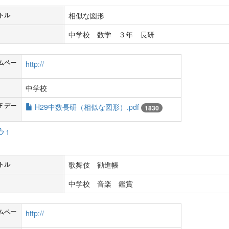
相似な図形
トル
中学校 数学 ３年 長研
ムペー
http://
中学校
Ｆデー
H29中数長研（相似な図形）.pdf
1830
1
歌舞伎 勧進帳
トル
中学校 音楽 鑑賞
ムペー
http://