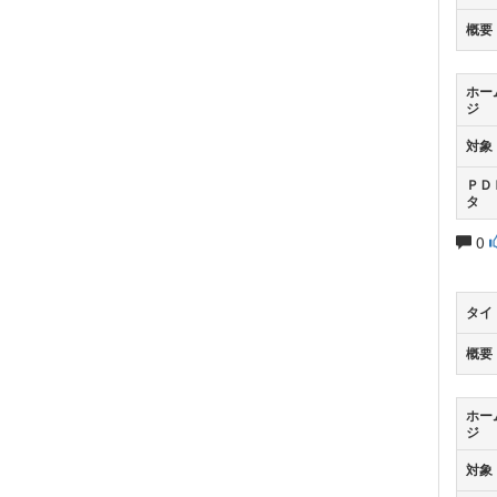
概要
ホー
ジ
対象
ＰＤ
タ
0
タイ
概要
ホー
ジ
対象