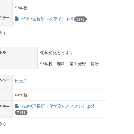
中学校
Ｆデー
H30中国長研（枕草子）.pdf
5376
1
化学変化とイオン
トル
中学校 理科 第１分野 長研
ムペー
http://
中学校
H29中理長研（化学変化とイオン）.pdf
Ｆデー
7141
0