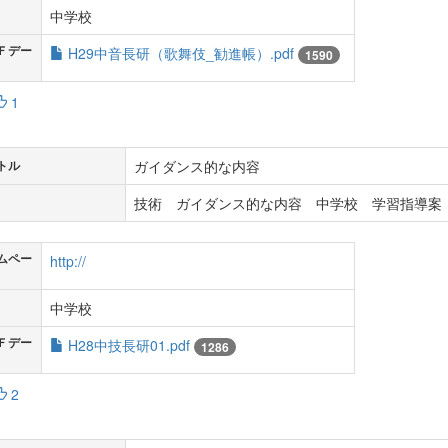
中学校
Ｆデー
H29中音長研（歌舞伎_勧進帳）.pdf
1590
1
ガイダンス的な内容
トル
技術 ガイダンス的な内容 中学校 学習指導案 
ムペー
http://
中学校
Ｆデー
H28中技長研01.pdf
1286
2