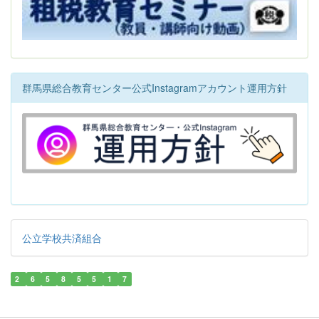
群馬県総合教育センター公式Instagramアカウント運用方針
公立学校共済組合
2
6
5
8
5
5
1
7