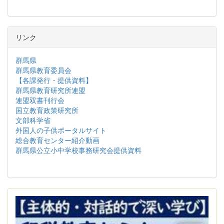
リンク
群馬県
群馬県教育委員会
【各課発行・提供資料】
群馬県教育研究所連盟
連盟双書刊行会
国立教育政策研究所
文部科学省
外国人の子供ポータルサイト
総合教育センター紹介動画
群馬県公立小中学校事務研究会提供資料