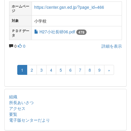
ホームペー
https://center.gsn.ed.jp/?page_id=466
ジ
小学校
対象
ＰＤＦデー
H27小社長研06.pdf
478
タ
0
0
詳細を表示
1
2
3
4
5
6
7
8
9
»
組織
所長あいさつ
アクセス
要覧
電子版センターだより