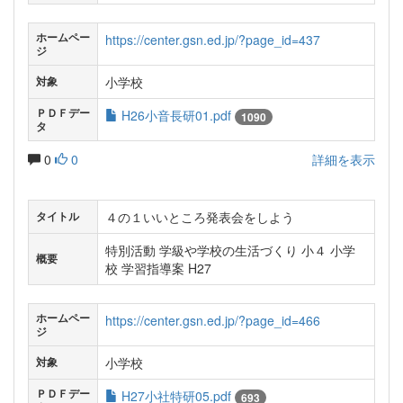
ホームペー
https://center.gsn.ed.jp/?page_id=437
ジ
小学校
対象
ＰＤＦデー
H26小音長研01.pdf
1090
タ
0
0
詳細を表示
４の１いいところ発表会をしよう
タイトル
特別活動 学級や学校の生活づくり 小４ 小学
概要
校 学習指導案 H27
ホームペー
https://center.gsn.ed.jp/?page_id=466
ジ
小学校
対象
ＰＤＦデー
H27小社特研05.pdf
693