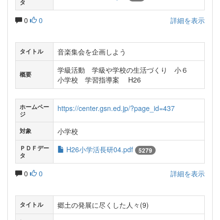
タ
0
0
詳細を表示
音楽集会を企画しよう
タイトル
学級活動 学級や学校の生活づくり 小６
概要
小学校 学習指導案 H26
ホームペー
https://center.gsn.ed.jp/?page_id=437
ジ
小学校
対象
ＰＤＦデー
H26小学活長研04.pdf
5279
タ
0
0
詳細を表示
郷土の発展に尽くした人々(9)
タイトル