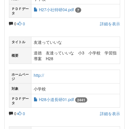
ＰＤＦデー
H27小社特研04.pdf
7
タ
0
0
詳細を表示
友達っていいな
タイトル
道徳 友達っていいな 小3 小学校 学習指
概要
導案 H28
ホームペー
http://
ジ
小学校
対象
ＰＤＦデー
H28小道長研01.pdf
2441
タ
0
0
詳細を表示