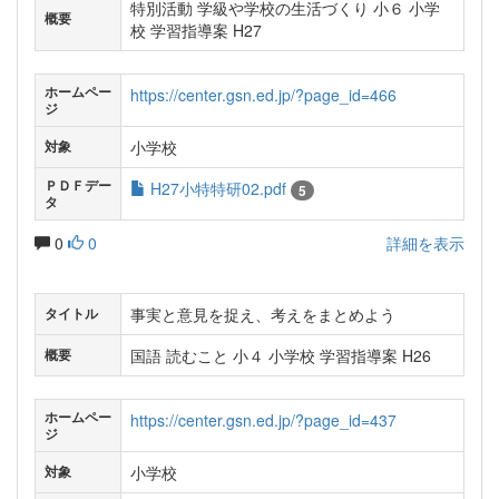
特別活動 学級や学校の生活づくり 小６ 小学
概要
校 学習指導案 H27
ホームペー
https://center.gsn.ed.jp/?page_id=466
ジ
小学校
対象
ＰＤＦデー
H27小特特研02.pdf
5
タ
0
0
詳細を表示
事実と意見を捉え、考えをまとめよう
タイトル
国語 読むこと 小４ 小学校 学習指導案 H26
概要
ホームペー
https://center.gsn.ed.jp/?page_id=437
ジ
小学校
対象