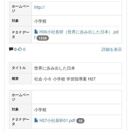
ホームペー
http://
ジ
小学校
対象
H30小社長研（世界に歩み出した日本）.pd
ＰＤＦデー
タ
f
1538
0
0
詳細を表示
世界に歩み出した日本
タイトル
社会 小６ 小学校 学習指導案 H27
概要
ホームペー
ジ
小学校
対象
ＰＤＦデー
H27小社基幹01.pdf
16
タ