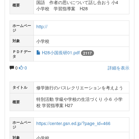
国語 作者の思いについて話し合おう 小4
概要
小学校 学習指導案 H28
ホームペー
http://
ジ
小学校
対象
ＰＤＦデー
H28小国長研01.pdf
2117
タ
0
0
詳細を表示
修学旅行のバスレクリエーションを考えよう
タイトル
特別活動 学級や学校の生活づくり 小６ 小学
概要
校 学習指導案 H27
ホームペー
https://center.gsn.ed.jp/?page_id=466
ジ
小学校
対象