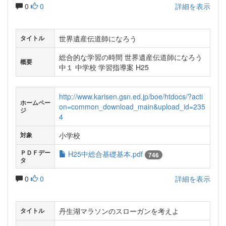
0
0
詳細を表示
世界遺産伝道師になろう
タイトル
総合的な学習の時間 世界遺産伝道師になろう
概要
中１ 中学校 学習指導案 H25
http://www.karisen.gsn.ed.jp/boe/htdocs/?acti
ホームペー
on=common_download_main&upload_id=235
ジ
4
小学校
対象
ＰＤＦデー
H25中総合基礎基本.pdf
746
タ
0
0
詳細を表示
丹生湖マラソンのスローガンを考えよ
タイトル