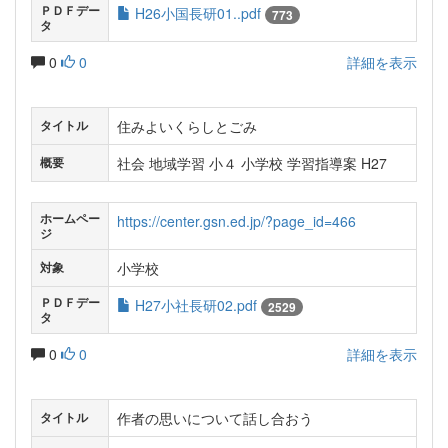
ＰＤＦデー
H26小国長研01..pdf
773
タ
0
0
詳細を表示
住みよいくらしとごみ
タイトル
社会 地域学習 小４ 小学校 学習指導案 H27
概要
ホームペー
https://center.gsn.ed.jp/?page_id=466
ジ
小学校
対象
ＰＤＦデー
H27小社長研02.pdf
2529
タ
0
0
詳細を表示
作者の思いについて話し合おう
タイトル