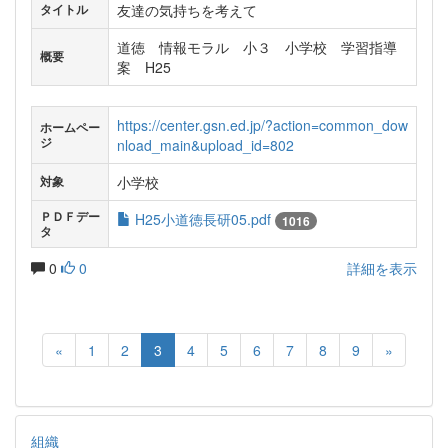
友達の気持ちを考えて
タイトル
道徳 情報モラル 小３ 小学校 学習指導
概要
案 H25
https://center.gsn.ed.jp/?action=common_dow
ホームペー
ジ
nload_main&upload_id=802
小学校
対象
ＰＤＦデー
H25小道徳長研05.pdf
1016
タ
0
0
詳細を表示
«
1
2
3
4
5
6
7
8
9
»
組織