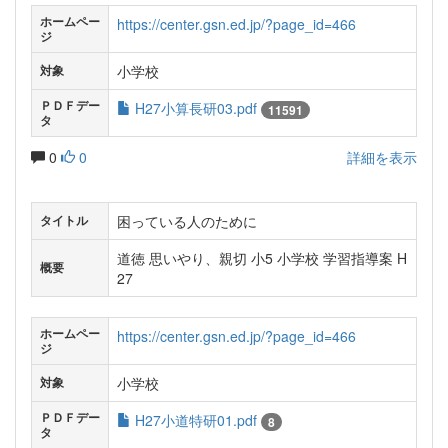
ホームペー
https://center.gsn.ed.jp/?page_id=466
ジ
小学校
対象
ＰＤＦデー
H27小算長研03.pdf
11591
タ
0
0
詳細を表示
困っている人のために
タイトル
道徳 思いやり、親切 小5 小学校 学習指導案 H
概要
27
ホームペー
https://center.gsn.ed.jp/?page_id=466
ジ
小学校
対象
ＰＤＦデー
H27小道特研01.pdf
8
タ