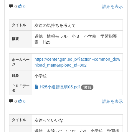
0
0
詳細を表示
友達の気持ちを考えて
タイトル
道徳 情報モラル 小３ 小学校 学習指導
概要
案 H25
https://center.gsn.ed.jp/?action=common_dow
ホームペー
ジ
nload_main&upload_id=802
小学校
対象
ＰＤＦデー
H25小道徳長研05.pdf
1015
タ
0
0
詳細を表示
友達っていいな
タイトル
道徳 友達っていいな 小3 小学校 学習指