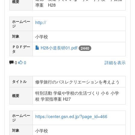
概要
導案 H28
ホームペー
http://
ジ
小学校
対象
ＰＤＦデー
H28小道長研01.pdf
2440
タ
0
0
詳細を表示
修学旅行のバスレクリエーションを考えよう
タイトル
特別活動 学級や学校の生活づくり 小６ 小学
概要
校 学習指導案 H27
ホームペー
https://center.gsn.ed.jp/?page_id=466
ジ
小学校
対象