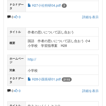
ＰＤＦデー
H27小社特研04.pdf
7
タ
0
0
詳細を表示
作者の思いについて話し合おう
タイトル
国語 作者の思いについて話し合おう 小4
概要
小学校 学習指導案 H28
ホームペー
http://
ジ
小学校
対象
ＰＤＦデー
H28小国長研01.pdf
2115
タ
0
0
詳細を表示
住みよいくらしとごみ
タイトル