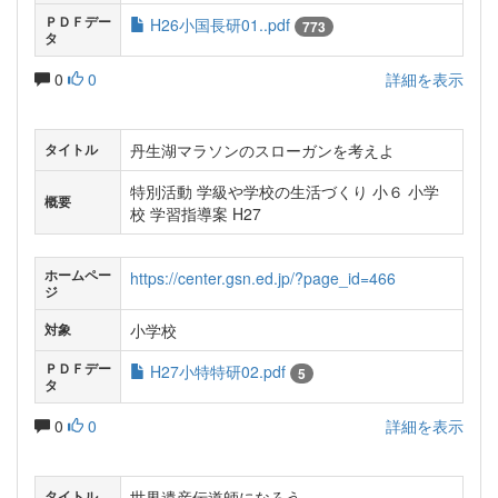
ＰＤＦデー
H26小国長研01..pdf
773
タ
0
0
詳細を表示
丹生湖マラソンのスローガンを考えよ
タイトル
特別活動 学級や学校の生活づくり 小６ 小学
概要
校 学習指導案 H27
ホームペー
https://center.gsn.ed.jp/?page_id=466
ジ
小学校
対象
ＰＤＦデー
H27小特特研02.pdf
5
タ
0
0
詳細を表示
世界遺産伝道師になろう
タイトル