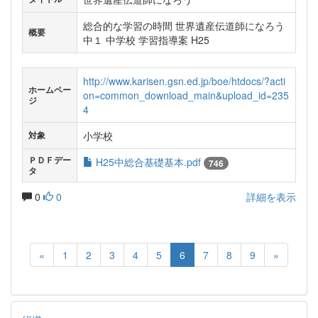
総合的な学習の時間 世界遺産伝道師になろう
概要
中１ 中学校 学習指導案 H25
http://www.karisen.gsn.ed.jp/boe/htdocs/?acti
ホームペー
on=common_download_main&upload_id=235
ジ
4
小学校
対象
ＰＤＦデー
H25中総合基礎基本.pdf
746
タ
0
0
詳細を表示
«
1
2
3
4
5
6
7
8
9
»