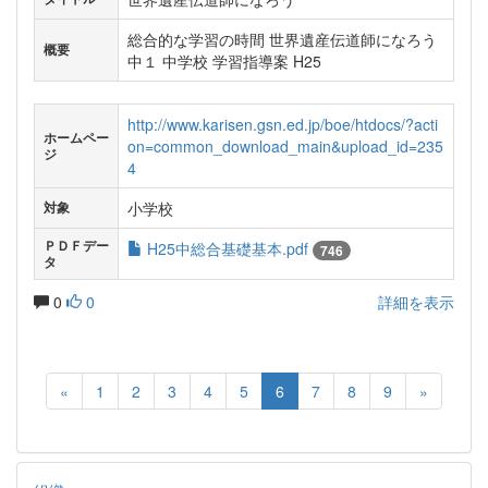
総合的な学習の時間 世界遺産伝道師になろう
概要
中１ 中学校 学習指導案 H25
http://www.karisen.gsn.ed.jp/boe/htdocs/?acti
ホームペー
on=common_download_main&upload_id=235
ジ
4
小学校
対象
ＰＤＦデー
H25中総合基礎基本.pdf
746
タ
0
0
詳細を表示
«
1
2
3
4
5
6
7
8
9
»