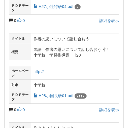
ＰＤＦデー
H27小社特研04.pdf
7
タ
0
0
詳細を表示
作者の思いについて話し合おう
タイトル
国語 作者の思いについて話し合おう 小4
概要
小学校 学習指導案 H28
ホームペー
http://
ジ
小学校
対象
ＰＤＦデー
H28小国長研01.pdf
2117
タ
0
0
詳細を表示
住みよいくらしとごみ
タイトル