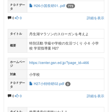
ＰＤＦデー
H26小国長研01..pdf
773
タ
0
0
詳細を表示
丹生湖マラソンのスローガンを考えよ
タイトル
特別活動 学級や学校の生活づくり 小６ 小学
概要
校 学習指導案 H27
ホームペー
https://center.gsn.ed.jp/?page_id=466
ジ
小学校
対象
ＰＤＦデー
H27小特特研02.pdf
5
タ
0
0
詳細を表示
世界遺産伝道師になろう
タイトル