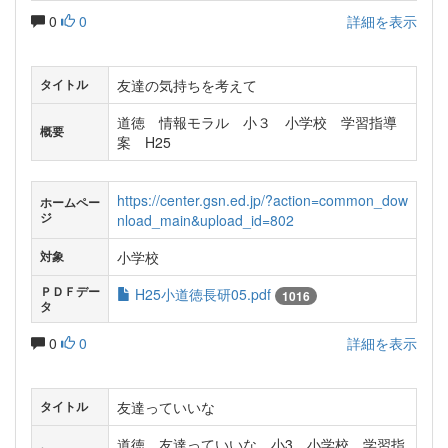
0
0
詳細を表示
友達の気持ちを考えて
タイトル
道徳 情報モラル 小３ 小学校 学習指導
概要
案 H25
https://center.gsn.ed.jp/?action=common_dow
ホームペー
ジ
nload_main&upload_id=802
小学校
対象
ＰＤＦデー
H25小道徳長研05.pdf
1016
タ
0
0
詳細を表示
友達っていいな
タイトル
道徳 友達っていいな 小3 小学校 学習指