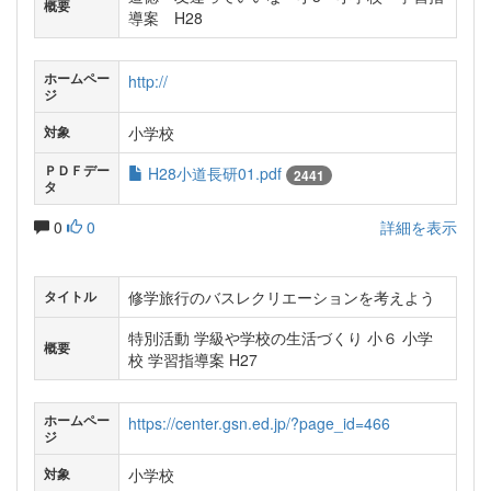
概要
導案 H28
ホームペー
http://
ジ
小学校
対象
ＰＤＦデー
H28小道長研01.pdf
2441
タ
0
0
詳細を表示
修学旅行のバスレクリエーションを考えよう
タイトル
特別活動 学級や学校の生活づくり 小６ 小学
概要
校 学習指導案 H27
ホームペー
https://center.gsn.ed.jp/?page_id=466
ジ
小学校
対象