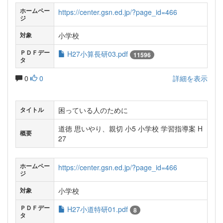
ホームペー
https://center.gsn.ed.jp/?page_id=466
ジ
小学校
対象
ＰＤＦデー
H27小算長研03.pdf
11596
タ
0
0
詳細を表示
困っている人のために
タイトル
道徳 思いやり、親切 小5 小学校 学習指導案 H
概要
27
ホームペー
https://center.gsn.ed.jp/?page_id=466
ジ
小学校
対象
ＰＤＦデー
H27小道特研01.pdf
8
タ