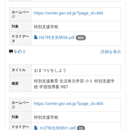
ホームペー
https://center.gsn.ed.jp/?page_id=466
ジ
特別支援学校
対象
ＰＤＦデー
H27特支長研06.pdf
904
タ
0
0
詳細を表示
おまつりをしよう
タイトル
特別支援教育 生活単元学習 小１ 特別支援学
概要
校 学習指導案 H27
ホームペー
https://center.gsn.ed.jp/?page_id=466
ジ
特別支援学校
対象
ＰＤＦデー
Ｈ27特生特研01.pdf
12