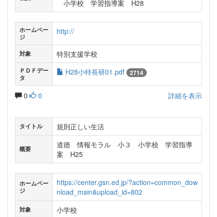
小学校 学習指導案 H28
ホームペー
http://
ジ
特別支援学校
対象
ＰＤＦデー
H28小特長研01.pdf
2714
タ
0
0
詳細を表示
規則正しい生活
タイトル
道徳 情報モラル 小３ 小学校 学習指導
概要
案 H25
https://center.gsn.ed.jp/?action=common_dow
ホームペー
ジ
nload_main&upload_id=802
小学校
対象