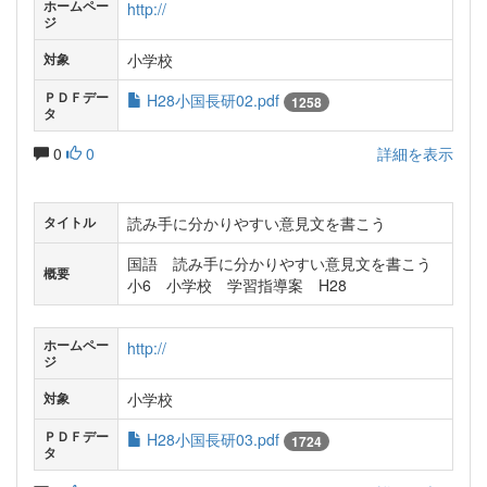
ホームペー
http://
ジ
小学校
対象
ＰＤＦデー
H28小国長研02.pdf
1258
タ
0
0
詳細を表示
読み手に分かりやすい意見文を書こう
タイトル
国語 読み手に分かりやすい意見文を書こう
概要
小6 小学校 学習指導案 H28
ホームペー
http://
ジ
小学校
対象
ＰＤＦデー
H28小国長研03.pdf
1724
タ