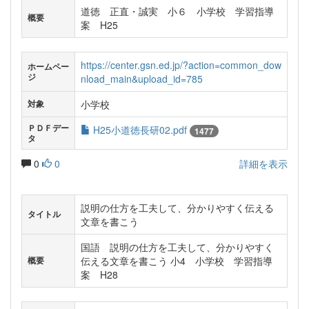
道徳 正直・誠実 小６ 小学校 学習指導
概要
案 H25
https://center.gsn.ed.jp/?action=common_dow
ホームペー
ジ
nload_main&upload_id=785
小学校
対象
ＰＤＦデー
H25小道徳長研02.pdf
1477
タ
0
0
詳細を表示
説明の仕方を工夫して、分かりやすく伝える
タイトル
文章を書こう
国語 説明の仕方を工夫して、分かりやすく
伝える文章を書こう 小4 小学校 学習指導
概要
案 H28