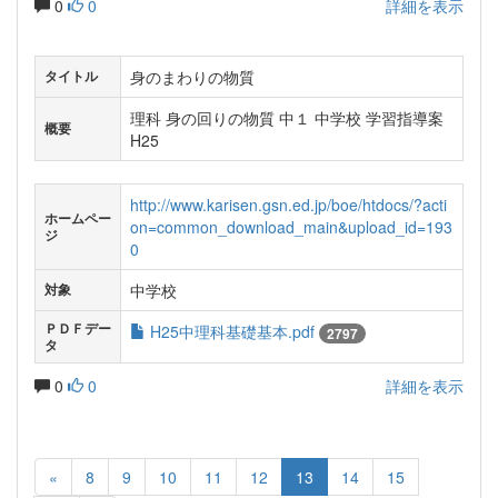
0
0
詳細を表示
身のまわりの物質
タイトル
理科 身の回りの物質 中１ 中学校 学習指導案
概要
H25
http://www.karisen.gsn.ed.jp/boe/htdocs/?acti
ホームペー
on=common_download_main&upload_id=193
ジ
0
中学校
対象
ＰＤＦデー
H25中理科基礎基本.pdf
2797
タ
0
0
詳細を表示
«
8
9
10
11
12
13
14
15