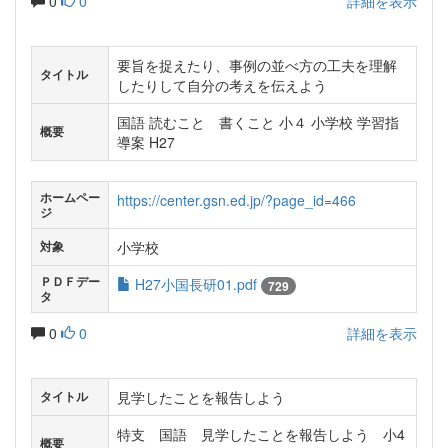
0
0
詳細を表示
要旨を捉えたり、事例の並べ方の工夫を理解
タイトル
したりして自分の考えを伝えよう
国語 読むこと 書くこと 小４ 小学校 学習指
概要
導案 H27
ホームペー
https://center.gsn.ed.jp/?page_id=466
ジ
小学校
対象
ＰＤＦデー
H27小国長研01.pdf
729
タ
0
0
詳細を表示
見学したことを報告しよう
タイトル
特支 国語 見学したことを報告しよう 小4
概要