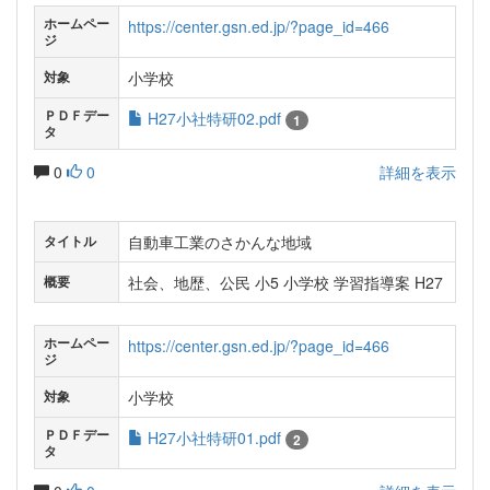
ホームペー
https://center.gsn.ed.jp/?page_id=466
ジ
小学校
対象
ＰＤＦデー
H27小社特研02.pdf
1
タ
0
0
詳細を表示
自動車工業のさかんな地域
タイトル
社会、地歴、公民 小5 小学校 学習指導案 H27
概要
ホームペー
https://center.gsn.ed.jp/?page_id=466
ジ
小学校
対象
ＰＤＦデー
H27小社特研01.pdf
2
タ