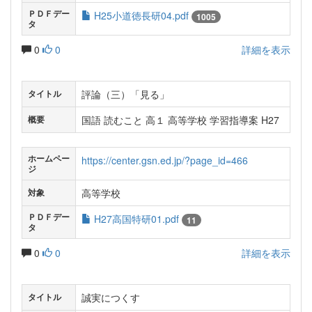
ＰＤＦデー
H25小道徳長研04.pdf
1005
タ
0
0
詳細を表示
評論（三）「見る」
タイトル
国語 読むこと 高１ 高等学校 学習指導案 H27
概要
ホームペー
https://center.gsn.ed.jp/?page_id=466
ジ
高等学校
対象
ＰＤＦデー
H27高国特研01.pdf
11
タ
0
0
詳細を表示
誠実につくす
タイトル