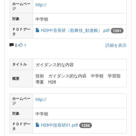
ホームペー
http://
ジ
中学校
対象
ＰＤＦデー
H29中音長研（歌舞伎_勧進帳）.pdf
1591
タ
0
1
詳細を表示
ガイダンス的な内容
タイトル
技術 ガイダンス的な内容 中学校 学習指
概要
導案 H28
ホームペー
http://
ジ
中学校
対象
ＰＤＦデー
H28中技長研01.pdf
1286
タ