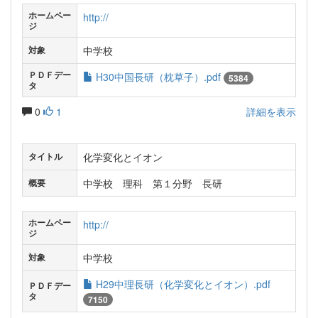
ホームペー
http://
ジ
中学校
対象
ＰＤＦデー
H30中国長研（枕草子）.pdf
5384
タ
0
1
詳細を表示
化学変化とイオン
タイトル
中学校 理科 第１分野 長研
概要
ホームペー
http://
ジ
中学校
対象
H29中理長研（化学変化とイオン）.pdf
ＰＤＦデー
タ
7150