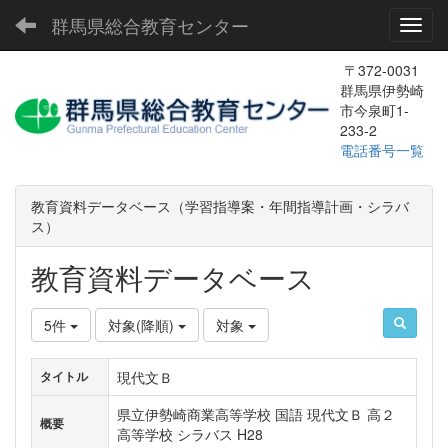
群馬県総合教育センター
Toggl
〒372-0031
群馬県伊勢崎
市今泉町1-
233-2
電話番号一覧
教育資料データベース（学習指導案・年間指導計画・シラバ
ス）
教育資料データベース
5件
対象(降順)
対象
現代文Ｂ
タイトル
県立伊勢崎商業高等学校 国語 現代文Ｂ 高２
概要
高等学校 シラバス H28