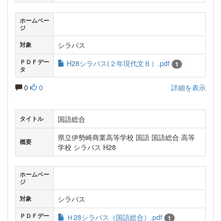
ホームペー
ジ
シラバス
対象
ＰＤＦデー
H28シラバス(２年現代文Ｂ）.pdf
1
タ
0
0
詳細を表示
国語総合
タイトル
県立伊勢崎商業高等学校 国語 国語総合 高等
概要
学校 シラバス H28
ホームペー
ジ
シラバス
対象
ＰＤＦデー
Ｈ28シラバス（国語総合）.pdf
1