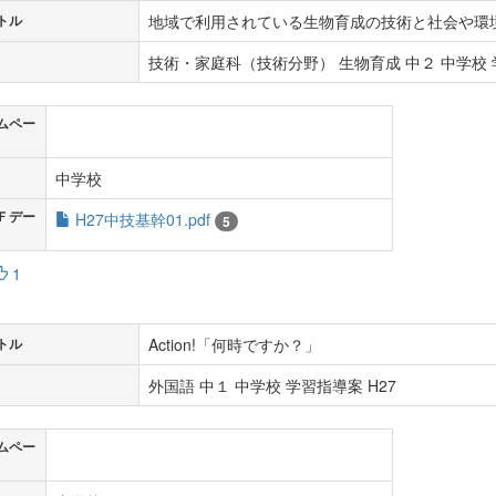
地域で利用されている生物育成の技術と社会や環
トル
技術・家庭科（技術分野） 生物育成 中２ 中学校 学
ムペー
中学校
Ｆデー
H27中技基幹01.pdf
5
1
Action!「何時ですか？」
トル
外国語 中１ 中学校 学習指導案 H27
ムペー