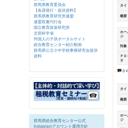
群馬県教育委員会
タイ
【各課発行・提供資料】
群馬県教育研究所連盟
概要
連盟双書刊行会
国立教育政策研究所
ホー
文部科学省
ジ
外国人の子供ポータルサイト
総合教育センター紹介動画
対象
群馬県公立小中学校事務研究会提供
資料
ＰＤ
タ
0
タイ
概要
ホー
ジ
群馬県総合教育センター公式
Instagramアカウント運用方針