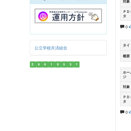
対象
ＰＤ
タ
0
タイ
公立学校共済組合
概要
2
6
6
1
9
5
3
1
ホー
ジ
対象
ＰＤ
タ
0