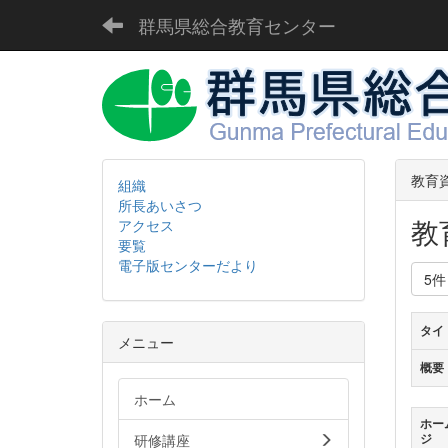
群馬県総合教育センター
教育
組織
所長あいさつ
教
アクセス
要覧
電子版センターだより
5
タイ
メニュー
概要
ホーム
ホー
研修講座
ジ