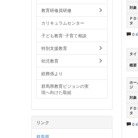
対象
教育研修員研修
ＰＤ
カリキュラムセンター
タ
0
子ども教育･子育て相談
特別支援教育
タイ
幼児教育
概要
総務係より
ホー
群馬県教育ビジョンの実
ジ
現へ向けた取組
対象
ＰＤ
タ
リンク
0
群馬県