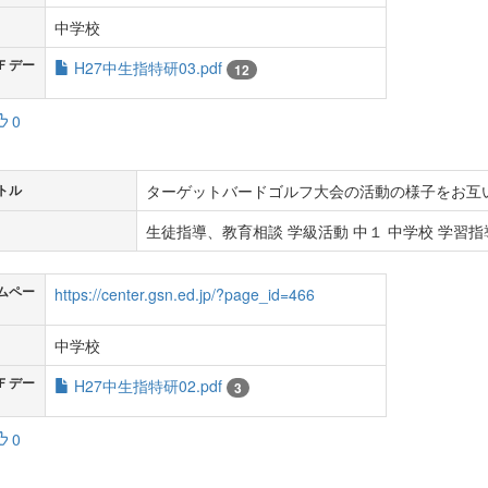
中学校
Ｆデー
H27中生指特研03.pdf
12
0
ターゲットバードゴルフ大会の活動の様子をお互
トル
生徒指導、教育相談 学級活動 中１ 中学校 学習指導
ムペー
https://center.gsn.ed.jp/?page_id=466
中学校
Ｆデー
H27中生指特研02.pdf
3
0