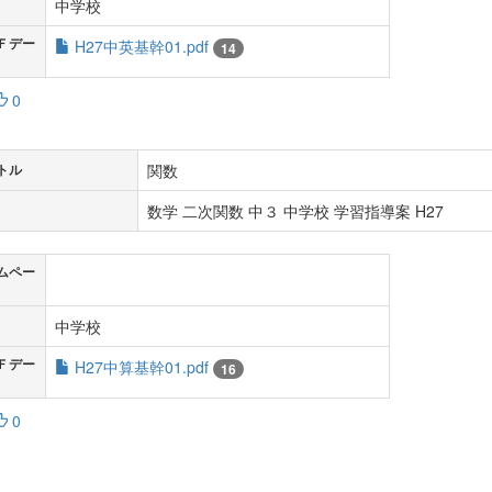
中学校
Ｆデー
H27中英基幹01.pdf
14
0
関数
トル
数学 二次関数 中３ 中学校 学習指導案 H27
ムペー
中学校
Ｆデー
H27中算基幹01.pdf
16
0