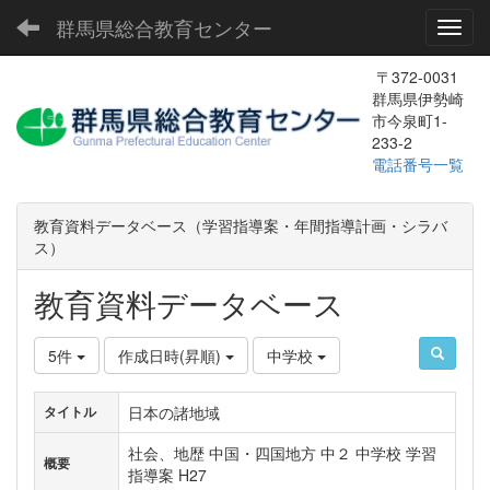
群馬県総合教育センター
Toggl
〒372-0031
群馬県伊勢崎
市今泉町1-
233-2
電話番号一覧
教育資料データベース（学習指導案・年間指導計画・シラバ
ス）
教育資料データベース
5件
作成日時(昇順)
中学校
日本の諸地域
タイトル
社会、地歴 中国・四国地方 中２ 中学校 学習
概要
指導案 H27