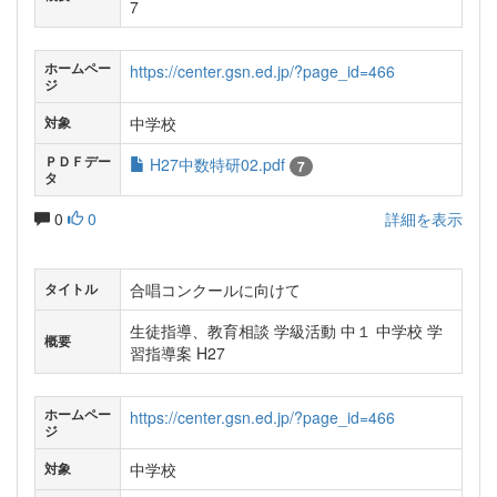
7
ホームペー
https://center.gsn.ed.jp/?page_id=466
ジ
中学校
対象
ＰＤＦデー
H27中数特研02.pdf
7
タ
0
0
詳細を表示
合唱コンクールに向けて
タイトル
生徒指導、教育相談 学級活動 中１ 中学校 学
概要
習指導案 H27
ホームペー
https://center.gsn.ed.jp/?page_id=466
ジ
中学校
対象