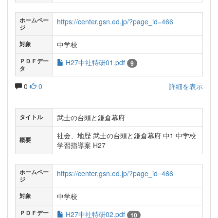
ホームペー
https://center.gsn.ed.jp/?page_id=466
ジ
中学校
対象
ＰＤＦデー
H27中社特研01.pdf
9
タ
0
0
詳細を表示
武士の台頭と鎌倉幕府
タイトル
社会、地歴 武士の台頭と鎌倉幕府 中1 中学校
概要
学習指導案 H27
ホームペー
https://center.gsn.ed.jp/?page_id=466
ジ
中学校
対象
ＰＤＦデー
H27中社特研02.pdf
10