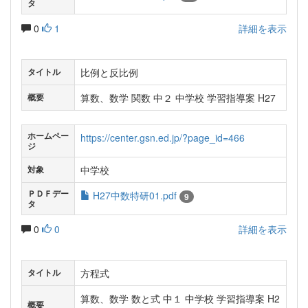
タ
0
1
詳細を表示
比例と反比例
タイトル
算数、数学 関数 中２ 中学校 学習指導案 H27
概要
ホームペー
https://center.gsn.ed.jp/?page_id=466
ジ
中学校
対象
ＰＤＦデー
H27中数特研01.pdf
9
タ
0
0
詳細を表示
方程式
タイトル
算数、数学 数と式 中１ 中学校 学習指導案 H2
概要