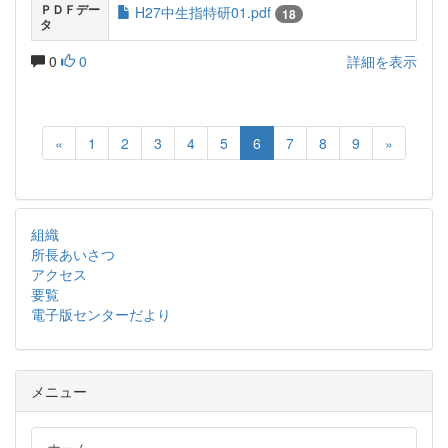
ＰＤＦデー
H27中生指特研01.pdf
18
タ
0
0
詳細を表示
«
1
2
3
4
5
6
7
8
9
»
組織
所長あいさつ
アクセス
要覧
電子版センターだより
メニュー