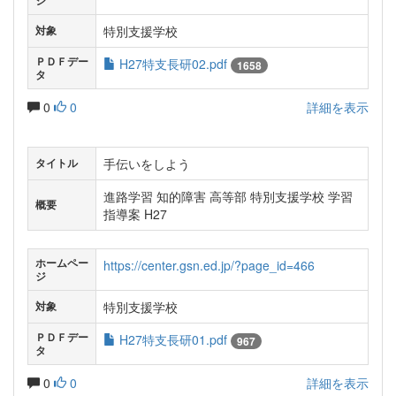
ジ
特別支援学校
対象
ＰＤＦデー
H27特支長研02.pdf
1658
タ
0
0
詳細を表示
手伝いをしよう
タイトル
進路学習 知的障害 高等部 特別支援学校 学習
概要
指導案 H27
ホームペー
https://center.gsn.ed.jp/?page_id=466
ジ
特別支援学校
対象
ＰＤＦデー
H27特支長研01.pdf
967
タ
0
0
詳細を表示