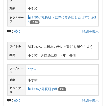
ジ
小学校
対象
H30小社長研（世界に歩み出した日本）.pd
ＰＤＦデー
タ
f
1538
0
0
詳細を表示
ALTのために日本のテレビ番組を紹介しよう
タイトル
小学校 外国語活動 4年 長研
概要
ホームペー
http://
ジ
小学校
対象
ＰＤＦデー
H29小外長研.pdf
934
タ
0
0
詳細を表示