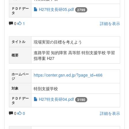
ＰＤＦデー
H27特支長研05.pdf
2799
タ
0
1
詳細を表示
現場実習の目標を考えよう
タイトル
進路学習 知的障害 高等部 特別支援学校 学習
概要
指導案 H27
ホームペー
https://center.gsn.ed.jp/?page_id=466
ジ
特別支援学校
対象
ＰＤＦデー
H27特支長研04.pdf
3190
タ
0
0
詳細を表示