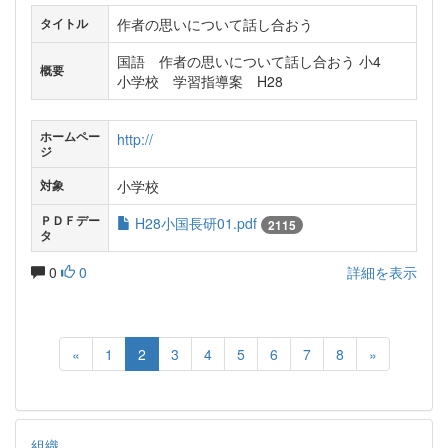
作者の思いについて話し合おう
タイトル
国語 作者の思いについて話し合おう 小4
概要
小学校 学習指導案 H28
ホームペー
http://
ジ
小学校
対象
ＰＤＦデー
H28小国長研01.pdf
2115
タ
0
0
詳細を表示
«
1
2
3
4
5
6
7
8
»
組織