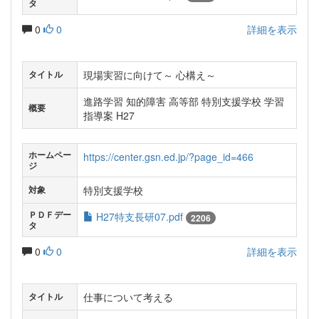
タ
0
0
詳細を表示
現場実習に向けて～ 心構え～
タイトル
進路学習 知的障害 高等部 特別支援学校 学習
概要
指導案 H27
ホームペー
https://center.gsn.ed.jp/?page_id=466
ジ
特別支援学校
対象
ＰＤＦデー
H27特支長研07.pdf
2206
タ
0
0
詳細を表示
仕事について考える
タイトル