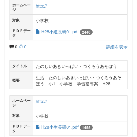
ホームペー
http://
ジ
小学校
対象
ＰＤＦデー
H28小道長研01.pdf
2440
タ
0
0
詳細を表示
たのしいあきいっぱい・つくろうあそぼう
タイトル
生活 たのしいあきいっぱい・つくろうあそ
概要
ぼう 小1 小学校 学習指導案 H28
ホームペー
http://
ジ
小学校
対象
ＰＤＦデー
H28小生長研01.pdf
1455
タ