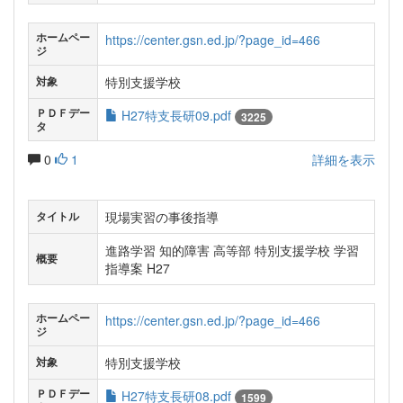
ホームペー
https://center.gsn.ed.jp/?page_id=466
ジ
特別支援学校
対象
ＰＤＦデー
H27特支長研09.pdf
3225
タ
0
1
詳細を表示
現場実習の事後指導
タイトル
進路学習 知的障害 高等部 特別支援学校 学習
概要
指導案 H27
ホームペー
https://center.gsn.ed.jp/?page_id=466
ジ
特別支援学校
対象
ＰＤＦデー
H27特支長研08.pdf
1599