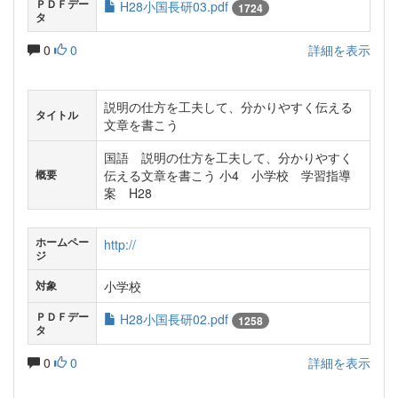
ＰＤＦデー
H28小国長研03.pdf
1724
タ
0
0
詳細を表示
説明の仕方を工夫して、分かりやすく伝える
タイトル
文章を書こう
国語 説明の仕方を工夫して、分かりやすく
伝える文章を書こう 小4 小学校 学習指導
概要
案 H28
ホームペー
http://
ジ
小学校
対象
ＰＤＦデー
H28小国長研02.pdf
1258
タ
0
0
詳細を表示