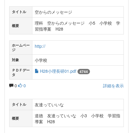
空からのメッセージ
タイトル
理科 空からのメッセージ 小5 小学校 学
概要
習指導案 H28
ホームペー
http://
ジ
小学校
対象
ＰＤＦデー
H28小理長研01.pdf
4744
タ
0
0
詳細を表示
友達っていいな
タイトル
道徳 友達っていいな 小3 小学校 学習指
概要
導案 H28