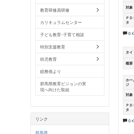
対象
教育研修員研修
ＰＤ
カリキュラムセンター
タ
0
子ども教育･子育て相談
特別支援教育
タイ
幼児教育
概要
総務係より
ホー
群馬県教育ビジョンの実
ジ
現へ向けた取組
対象
ＰＤ
タ
リンク
0
群馬県