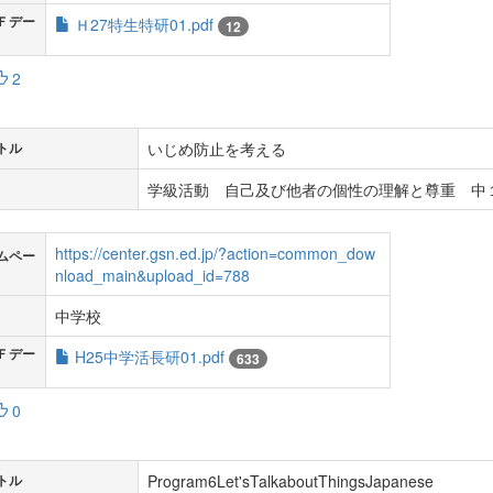
Ｆデー
Ｈ27特生特研01.pdf
12
2
いじめ防止を考える
トル
学級活動 自己及び他者の個性の理解と尊重 中
https://center.gsn.ed.jp/?action=common_dow
ムペー
nload_main&upload_id=788
中学校
Ｆデー
H25中学活長研01.pdf
633
0
Program6Let'sTalkaboutThingsJapanese
トル