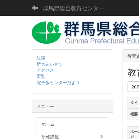
群馬県総合教育センター
教育
組織
所長あいさつ
教
アクセス
要覧
電子版センターだより
20
タイ
メニュー
概要
ホーム
ホー
研修講座
ジ