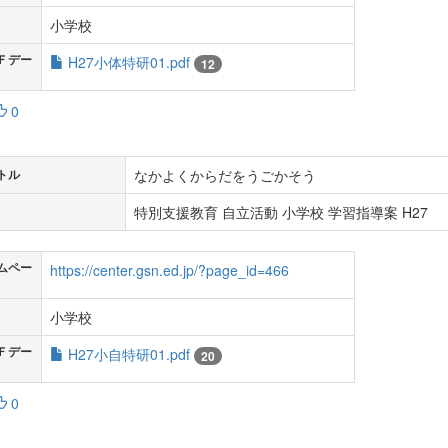
小学校
Ｆデー
H27小体特研01.pdf
12
0
なかよくからだをうごかそう
トル
特別支援教育 自立活動 小学校 学習指導案 H27
ムペー
https://center.gsn.ed.jp/?page_id=466
小学校
Ｆデー
H27小自特研01.pdf
20
0