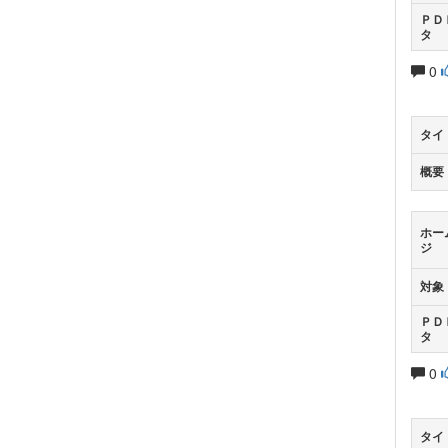
ＰＤ
タ
0
タイ
概要
ホー
ジ
対象
ＰＤ
タ
0
タイ