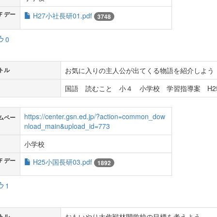
Ｆデー
H27小社長研01.pdf
3748
0
お気に入りの主人公が出てくる物語を紹介しよう
トル
国語 読むこと 小４ 小学校 学習指導案 H2
https://center.gsn.ed.jp/?action=common_dow
ムペー
nload_main&upload_id=773
小学校
Ｆデー
H25小国長研03.pdf
1892
1
おもいやり大作戦林間学校の目標を考えよう
トル