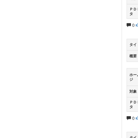
ＰＤ
タ
0
タイ
概要
ホー
ジ
対象
ＰＤ
タ
0
タイ