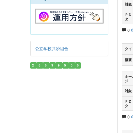
対象
ＰＤ
タ
0
公立学校共済組合
タイ
概要
2
6
6
9
9
5
0
0
ホー
ジ
対象
ＰＤ
タ
0