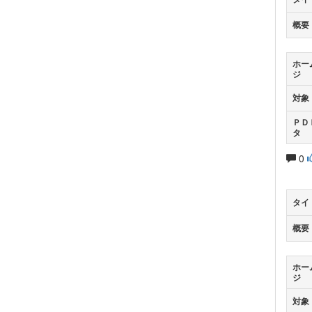
概要
ホー
ジ
対象
ＰＤ
タ
0
タイ
概要
ホー
ジ
対象