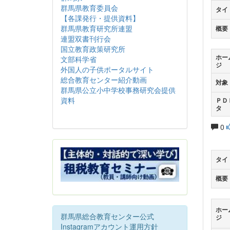
群馬県教育委員会
タイ
【各課発行・提供資料】
群馬県教育研究所連盟
概要
連盟双書刊行会
国立教育政策研究所
ホー
文部科学省
ジ
外国人の子供ポータルサイト
総合教育センター紹介動画
対象
群馬県公立小中学校事務研究会提供
資料
ＰＤ
タ
0
タイ
概要
ホー
群馬県総合教育センター公式
ジ
Instagramアカウント運用方針