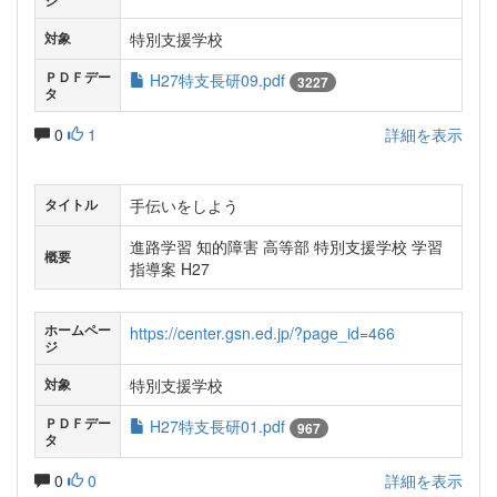
ジ
特別支援学校
対象
ＰＤＦデー
H27特支長研09.pdf
3227
タ
0
1
詳細を表示
手伝いをしよう
タイトル
進路学習 知的障害 高等部 特別支援学校 学習
概要
指導案 H27
ホームペー
https://center.gsn.ed.jp/?page_id=466
ジ
特別支援学校
対象
ＰＤＦデー
H27特支長研01.pdf
967
タ
0
0
詳細を表示