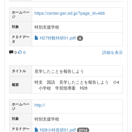
ホームペー
https://center.gsn.ed.jp/?page_id=466
ジ
特別支援学校
対象
ＰＤＦデー
H27特数特研01.pdf
4
タ
0
0
詳細を表示
見学したことを報告しよう
タイトル
特支 国語 見学したことを報告しよう 小4
概要
小学校 学習指導案 H28
ホームペー
http://
ジ
特別支援学校
対象
ＰＤＦデー
H28小特長研01.pdf
2714