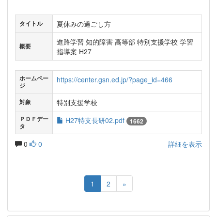
夏休みの過ごし方
タイトル
進路学習 知的障害 高等部 特別支援学校 学習
概要
指導案 H27
ホームペー
https://center.gsn.ed.jp/?page_id=466
ジ
特別支援学校
対象
ＰＤＦデー
H27特支長研02.pdf
1662
タ
0
0
詳細を表示
1
2
»