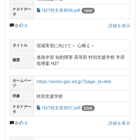
ＰＤＦデー
H27特支長研08.pdf
1600
タ
0
0
詳細を表示
現場実習に向けて～ 心構え～
タイトル
進路学習 知的障害 高等部 特別支援学校 学習
概要
指導案 H27
ホームペー
https://center.gsn.ed.jp/?page_id=466
ジ
特別支援学校
対象
ＰＤＦデー
H27特支長研07.pdf
2206
タ
0
0
詳細を表示