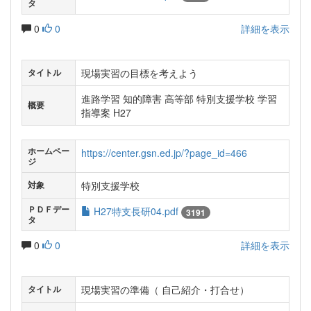
タ
0
0
詳細を表示
現場実習の目標を考えよう
タイトル
進路学習 知的障害 高等部 特別支援学校 学習
概要
指導案 H27
ホームペー
https://center.gsn.ed.jp/?page_id=466
ジ
特別支援学校
対象
ＰＤＦデー
H27特支長研04.pdf
3191
タ
0
0
詳細を表示
現場実習の準備（ 自己紹介・打合せ）
タイトル