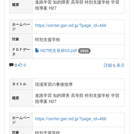
進路学習 知的障害 高等部 特別支援学校 学習
概要
指導案 H27
ホームペー
https://center.gsn.ed.jp/?page_id=466
ジ
特別支援学校
対象
ＰＤＦデー
H27特支長研03.pdf
2950
タ
0
0
詳細を表示
現場実習の事後指導
タイトル
進路学習 知的障害 高等部 特別支援学校 学習
概要
指導案 H27
ホームペー
https://center.gsn.ed.jp/?page_id=466
ジ
特別支援学校
対象