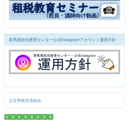
群馬県総合教育センター公式Instagramアカウント運用方針
公立学校共済組合
2
6
6
0
8
6
2
0