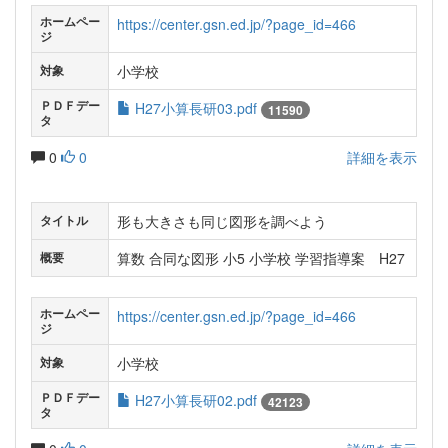
ホームペー
https://center.gsn.ed.jp/?page_id=466
ジ
小学校
対象
ＰＤＦデー
H27小算長研03.pdf
11590
タ
0
0
詳細を表示
形も大きさも同じ図形を調べよう
タイトル
算数 合同な図形 小5 小学校 学習指導案 H27
概要
ホームペー
https://center.gsn.ed.jp/?page_id=466
ジ
小学校
対象
ＰＤＦデー
H27小算長研02.pdf
42123
タ