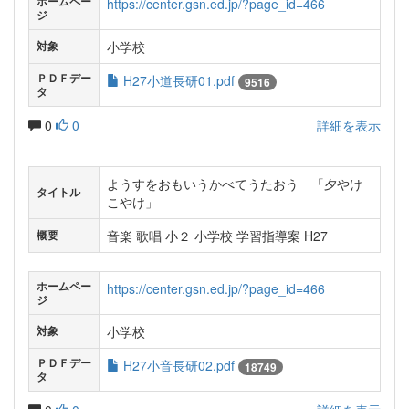
ホームペー
https://center.gsn.ed.jp/?page_id=466
ジ
小学校
対象
ＰＤＦデー
H27小道長研01.pdf
9516
タ
0
0
詳細を表示
ようすをおもいうかべてうたおう 「夕やけ
タイトル
こやけ」
音楽 歌唱 小２ 小学校 学習指導案 H27
概要
ホームペー
https://center.gsn.ed.jp/?page_id=466
ジ
小学校
対象
ＰＤＦデー
H27小音長研02.pdf
18749
タ