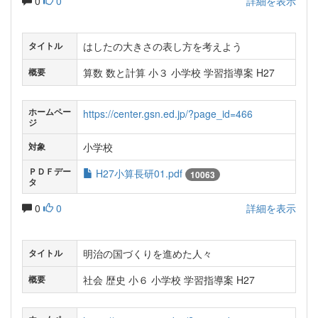
0
0
詳細を表示
はしたの大きさの表し方を考えよう
タイトル
算数 数と計算 小３ 小学校 学習指導案 H27
概要
ホームペー
https://center.gsn.ed.jp/?page_id=466
ジ
小学校
対象
ＰＤＦデー
H27小算長研01.pdf
10063
タ
0
0
詳細を表示
明治の国づくりを進めた人々
タイトル
社会 歴史 小６ 小学校 学習指導案 H27
概要