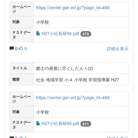
ホームペー
https://center.gsn.ed.jp/?page_id=466
ジ
小学校
対象
ＰＤＦデー
H27小社長研06.pdf
479
タ
0
0
詳細を表示
郷土の発展に尽くした人々(2)
タイトル
社会 地域学習 小４ 小学校 学習指導案 H27
概要
ホームペー
https://center.gsn.ed.jp/?page_id=466
ジ
小学校
対象
ＰＤＦデー
H27小社長研05.pdf
811
タ