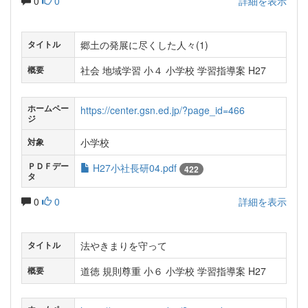
0
0
詳細を表示
郷土の発展に尽くした人々(1)
タイトル
社会 地域学習 小４ 小学校 学習指導案 H27
概要
ホームペー
https://center.gsn.ed.jp/?page_id=466
ジ
小学校
対象
ＰＤＦデー
H27小社長研04.pdf
422
タ
0
0
詳細を表示
法やきまりを守って
タイトル
道徳 規則尊重 小６ 小学校 学習指導案 H27
概要