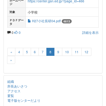
ホームペー
https://center.gsn.ed.jp/?page_id=466
ジ
小学校
対象
ＰＤＦデー
H27小社長研04.pdf
4613
タ
0
0
詳細を表示
«
4
5
6
7
8
9
10
11
12
»
組織
所長あいさつ
アクセス
要覧
電子版センターだより