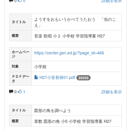
0
0
詳細を表示
ようすをおもいうかべてうたおう 「虫のこ
タイトル
え」
音楽 歌唱 小２ 小学校 学習指導案 H27
概要
ホームペー
https://center.gsn.ed.jp/?page_id=466
ジ
小学校
対象
ＰＤＦデー
H27小音長研01.pdf
30059
タ
0
1
詳細を表示
図形の角を調べよう
タイトル
算数 図形の角 小5 小学校 学習指導案 H27
概要