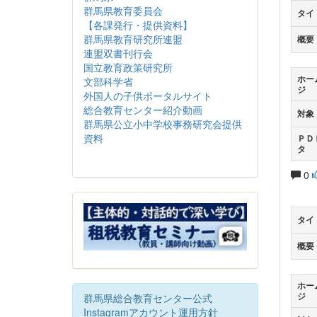
群馬県教育委員会
タイ
【各課発行・提供資料】
群馬県教育研究所連盟
概要
連盟双書刊行会
国立教育政策研究所
ホー
文部科学省
ジ
外国人の子供ポータルサイト
総合教育センター紹介動画
対象
群馬県公立小中学校事務研究会提供
資料
ＰＤ
タ
0
タイ
概要
ホー
ジ
群馬県総合教育センター公式
Instagramアカウント運用方針