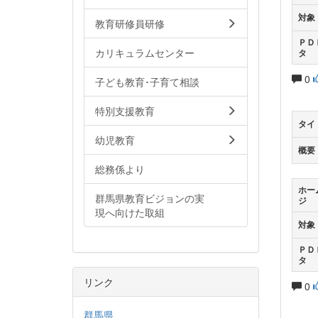
対象
教育研修員研修
ＰＤ
カリキュラムセンター
タ
0
子ども教育･子育て相談
特別支援教育
タイ
幼児教育
概要
総務係より
ホー
群馬県教育ビジョンの実
ジ
現へ向けた取組
対象
ＰＤ
タ
リンク
0
群馬県