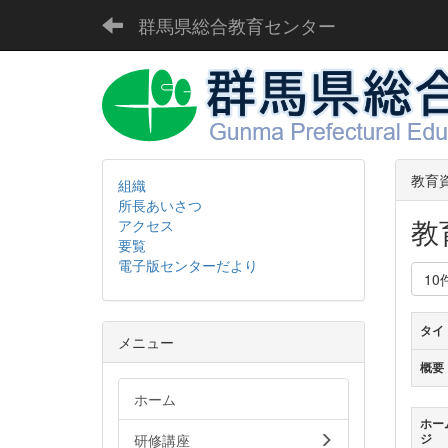
群馬県総合教育センター
教育
組織
所長あいさつ
教
アクセス
要覧
電子版センターだより
10
タイ
メニュー
概要
ホーム
ホー
研修講座
ジ