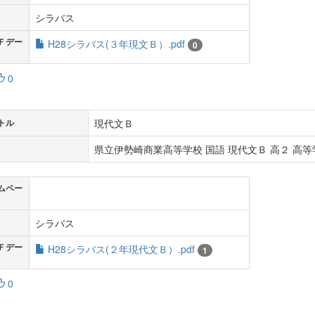
シラバス
Ｆデー
H28シラバス(３年現文Ｂ）.pdf
0
0
現代文Ｂ
トル
県立伊勢崎商業高等学校 国語 現代文Ｂ 高２ 高等学
ムペー
シラバス
Ｆデー
H28シラバス(２年現代文Ｂ）.pdf
1
0