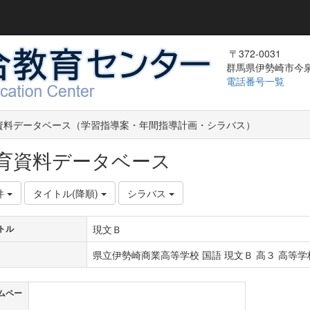
〒372-0031
群馬県伊勢崎市今泉町
電話番号一覧
資料データベース（学習指導案・年間指導計画・シラバス）
育資料データベース
件
タイトル(降順)
シラバス
現文Ｂ
トル
県立伊勢崎商業高等学校 国語 現文Ｂ 高３ 高等学校
ムペー