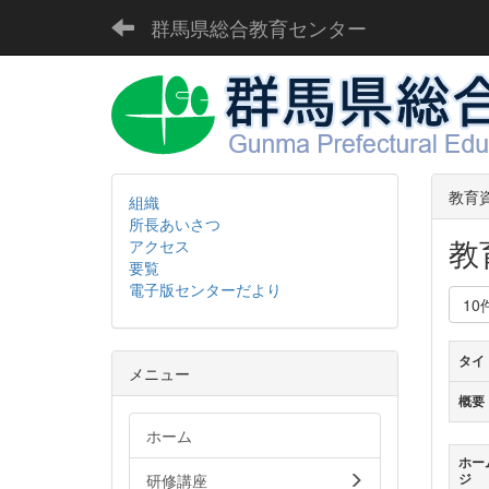
群馬県総合教育センター
教育
組織
所長あいさつ
教
アクセス
要覧
電子版センターだより
10
タイ
メニュー
概要
ホーム
ホー
研修講座
ジ