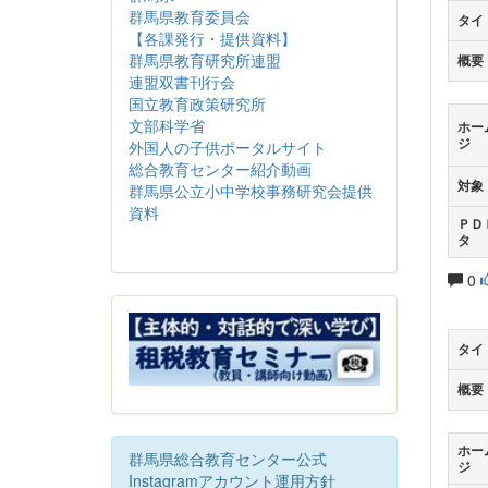
群馬県教育委員会
タイ
【各課発行・提供資料】
群馬県教育研究所連盟
概要
連盟双書刊行会
国立教育政策研究所
文部科学省
ホー
ジ
外国人の子供ポータルサイト
総合教育センター紹介動画
対象
群馬県公立小中学校事務研究会提供
資料
ＰＤ
タ
0
タイ
概要
ホー
群馬県総合教育センター公式
ジ
Instagramアカウント運用方針