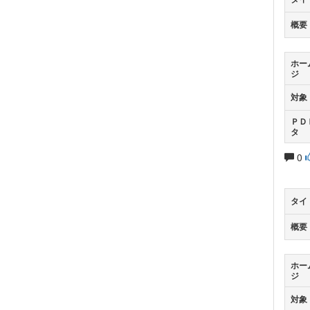
概要
ホー
ジ
対象
ＰＤ
タ
0
タイ
概要
ホー
ジ
対象