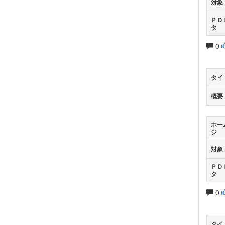
対象
ＰＤ
タ
0
タイ
概要
ホー
ジ
対象
ＰＤ
タ
0
タイ