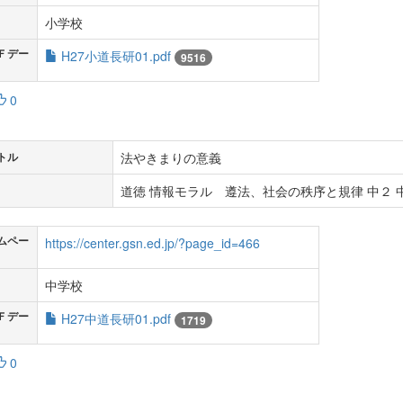
小学校
Ｆデー
H27小道長研01.pdf
9516
0
法やきまりの意義
トル
道徳 情報モラル 遵法、社会の秩序と規律 中２ 中
ムペー
https://center.gsn.ed.jp/?page_id=466
中学校
Ｆデー
H27中道長研01.pdf
1719
0