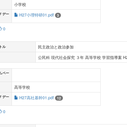
小学校
Ｆデー
H27小理特研01.pdf
3
0
民主政治と政治参加
トル
公民科 現代社会探究 ３年 高等学校 学習指導案 H2
ムペー
高等学校
Ｆデー
H27高社基幹01.pdf
12
0