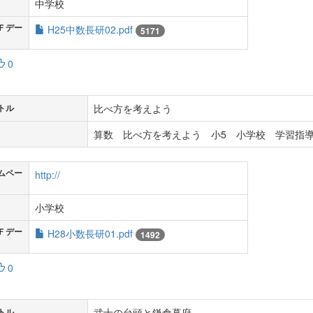
中学校
Ｆデー
H25中数長研02.pdf
5171
0
比べ方を考えよう
トル
算数 比べ方を考えよう 小5 小学校 学習指導
ムペー
http://
小学校
Ｆデー
H28小数長研01.pdf
1492
0
武士の台頭と鎌倉幕府
トル