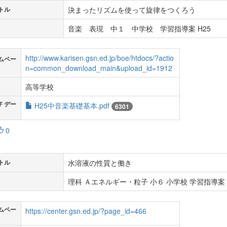
決まったリズムを使って旋律をつくろう
トル
音楽 表現 中１ 中学校 学習指導案 H25
http://www.karisen.gsn.ed.jp/boe/htdocs/?actio
ムペー
n=common_download_main&upload_id=1912
高等学校
Ｆデー
H25中音楽基礎基本.pdf
6301
0
水溶液の性質と働き
トル
理科 Ａエネルギー・粒子 小６ 小学校 学習指導案 
ムペー
https://center.gsn.ed.jp/?page_id=466