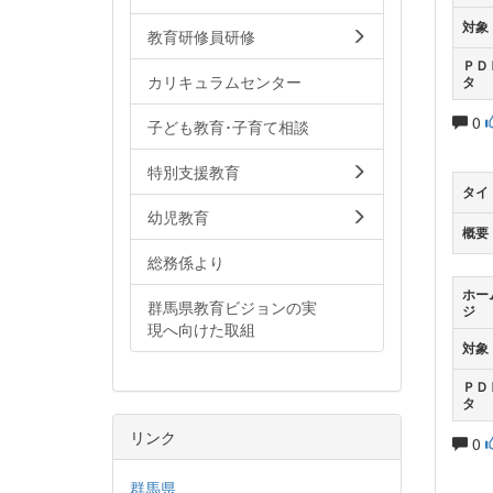
対象
教育研修員研修
ＰＤ
カリキュラムセンター
タ
0
子ども教育･子育て相談
特別支援教育
タイ
幼児教育
概要
総務係より
ホー
群馬県教育ビジョンの実
ジ
現へ向けた取組
対象
ＰＤ
タ
リンク
0
群馬県