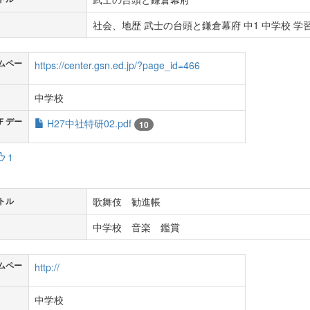
社会、地歴 武士の台頭と鎌倉幕府 中1 中学校 学習
ムペー
https://center.gsn.ed.jp/?page_id=466
中学校
Ｆデー
H27中社特研02.pdf
10
1
歌舞伎 勧進帳
トル
中学校 音楽 鑑賞
ムペー
http://
中学校