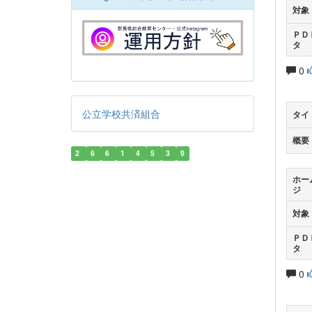
対象
ＰＤ
タ
0
公立学校共済組合
タイ
概要
2
6
6
1
4
5
3
9
ホー
ジ
対象
ＰＤ
タ
0