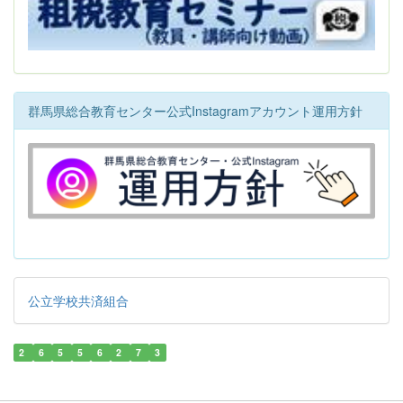
群馬県総合教育センター公式Instagramアカウント運用方針
公立学校共済組合
2
6
5
5
6
2
7
3