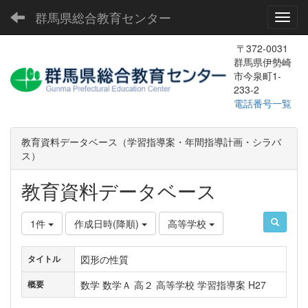
群馬県総合教育センター
Toggl
〒372-0031
群馬県伊勢崎
市今泉町1-
233-2
電話番号一覧
教育資料データベース（学習指導案・年間指導計画・シラバ
ス）
教育資料データベース
1件
作成日時(降順)
高等学校
図形の性質
タイトル
数学 数学Ａ 高２ 高等学校 学習指導案 H27
概要