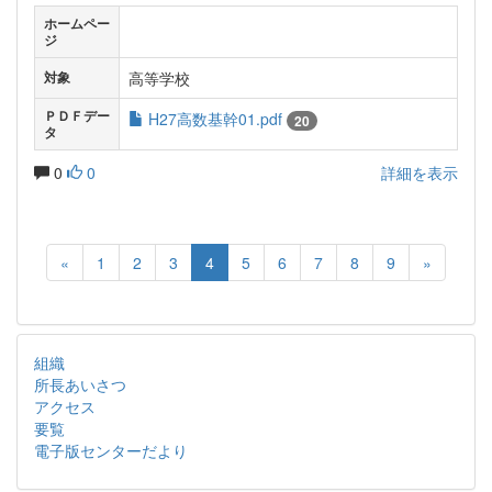
ホームペー
ジ
高等学校
対象
ＰＤＦデー
H27高数基幹01.pdf
20
タ
0
0
詳細を表示
«
1
2
3
4
5
6
7
8
9
»
組織
所長あいさつ
アクセス
要覧
電子版センターだより