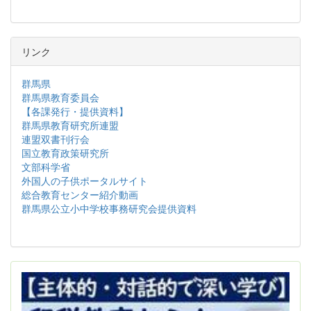
リンク
群馬県
群馬県教育委員会
【各課発行・提供資料】
群馬県教育研究所連盟
連盟双書刊行会
国立教育政策研究所
文部科学省
外国人の子供ポータルサイト
総合教育センター紹介動画
群馬県公立小中学校事務研究会提供資料