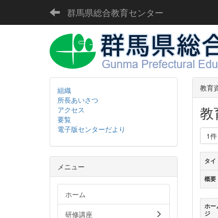
群馬県総合教育センター
教育
組織
所長あいさつ
教
アクセス
要覧
電子版センターだより
1
タイ
メニュー
概要
ホーム
ホー
研修講座
ジ