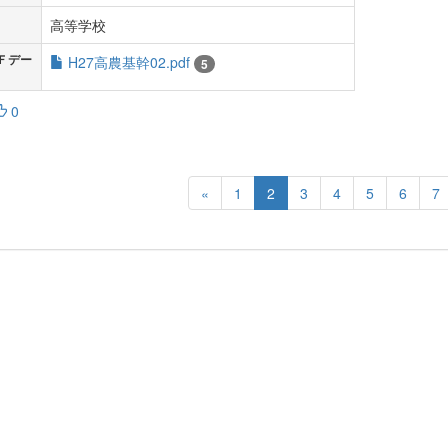
高等学校
Ｆデー
H27高農基幹02.pdf
5
0
«
1
2
3
4
5
6
7