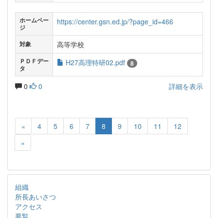
ホームペー
https://center.gsn.ed.jp/?page_id=466
ジ
高等学校
対象
ＰＤＦデー
H27高理特研02.pdf
8
タ
0
0
詳細を表示
«
4
5
6
7
8
9
10
11
12
»
組織
所長あいさつ
アクセス
要覧