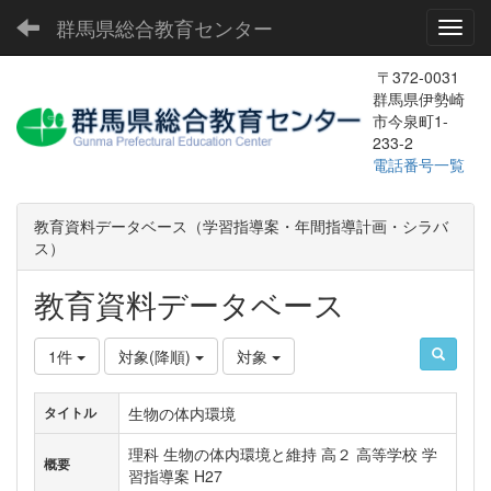
群馬県総合教育センター
Toggl
〒372-0031
群馬県伊勢崎
市今泉町1-
233-2
電話番号一覧
教育資料データベース（学習指導案・年間指導計画・シラバ
ス）
教育資料データベース
1件
対象(降順)
対象
生物の体内環境
タイトル
理科 生物の体内環境と維持 高２ 高等学校 学
概要
習指導案 H27