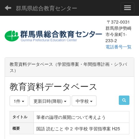
群馬県総合教育センター
Toggl
〒372-0031
群馬県伊勢崎
市今泉町1-
233-2
電話番号一覧
教育資料データベース（学習指導案・年間指導計画・シラバ
ス）
教育資料データベース
1件
更新日時(降順)
中学校
筆者の論理の展開について考えよう
タイトル
国語 読むこと 中２ 中学校 学習指導案 H25
概要