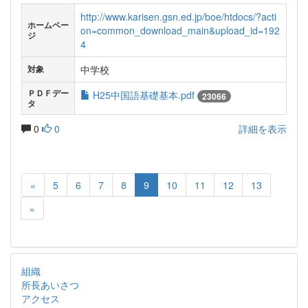
http://www.karisen.gsn.ed.jp/boe/htdocs/?acti
ホームペー
on=common_download_main&upload_id=192
ジ
4
中学校
対象
ＰＤＦデー
H25中国語基礎基本.pdf
23066
タ
0
0
詳細を表示
«
5
6
7
8
9
10
11
12
13
»
組織
所長あいさつ
アクセス