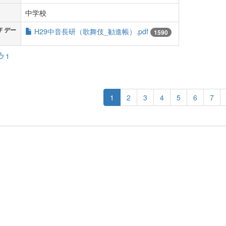
中学校
Ｆデー
H29中音長研（歌舞伎_勧進帳）.pdf
1590
1
1
2
3
4
5
6
7