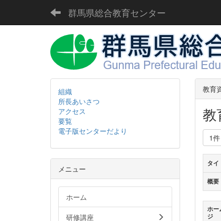
群馬県総合教育センター
教育
組織
所長あいさつ
教
アクセス
要覧
電子版センターだより
1
タイ
メニュー
概要
ホーム
ホー
研修講座
ジ