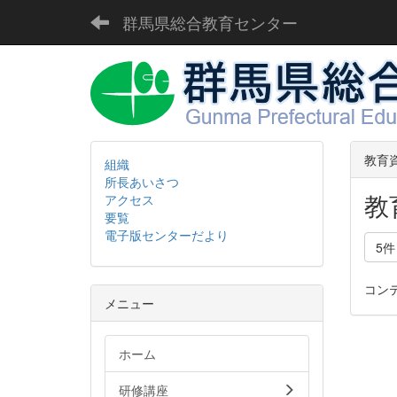
群馬県総合教育センター
教育
組織
所長あいさつ
教
アクセス
要覧
電子版センターだより
5
コン
メニュー
ホーム
研修講座