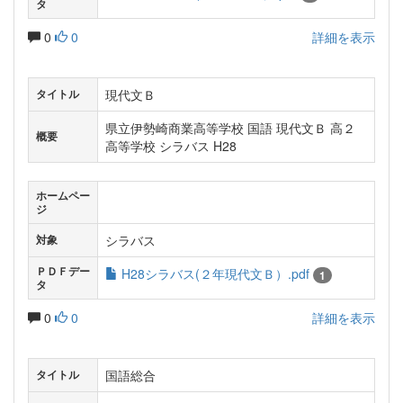
タ
0
0
詳細を表示
現代文Ｂ
タイトル
県立伊勢崎商業高等学校 国語 現代文Ｂ 高２
概要
高等学校 シラバス H28
ホームペー
ジ
シラバス
対象
ＰＤＦデー
H28シラバス(２年現代文Ｂ）.pdf
1
タ
0
0
詳細を表示
国語総合
タイトル