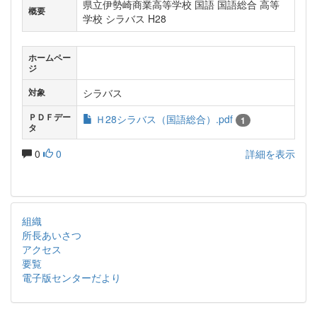
県立伊勢崎商業高等学校 国語 国語総合 高等
概要
学校 シラバス H28
ホームペー
ジ
シラバス
対象
ＰＤＦデー
Ｈ28シラバス（国語総合）.pdf
1
タ
0
0
詳細を表示
組織
所長あいさつ
アクセス
要覧
電子版センターだより