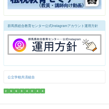
群馬県総合教育センター公式Instagramアカウント運用方針
公立学校共済組合
2
6
6
3
4
0
4
4