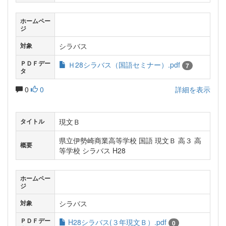
ホームペー
ジ
シラバス
対象
ＰＤＦデー
Ｈ28シラバス（国語セミナー）.pdf
7
タ
0
0
詳細を表示
現文Ｂ
タイトル
県立伊勢崎商業高等学校 国語 現文Ｂ 高３ 高
概要
等学校 シラバス H28
ホームペー
ジ
シラバス
対象
ＰＤＦデー
H28シラバス(３年現文Ｂ）.pdf
0