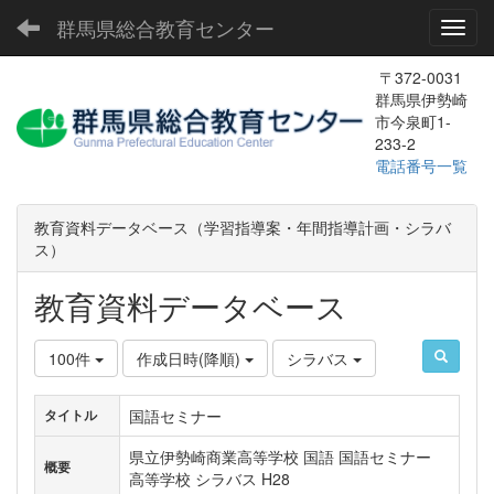
群馬県総合教育センター
Toggl
〒372-0031
群馬県伊勢崎
市今泉町1-
233-2
電話番号一覧
教育資料データベース（学習指導案・年間指導計画・シラバ
ス）
教育資料データベース
100件
作成日時(降順)
シラバス
国語セミナー
タイトル
県立伊勢崎商業高等学校 国語 国語セミナー
概要
高等学校 シラバス H28