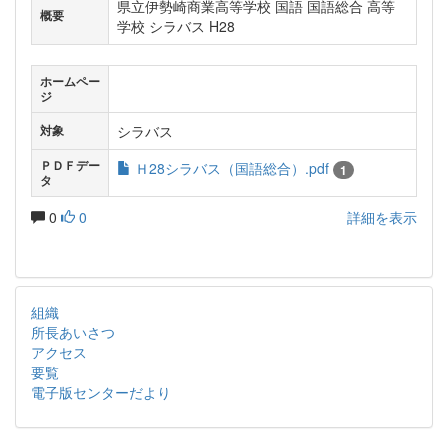
県立伊勢崎商業高等学校 国語 国語総合 高等
概要
学校 シラバス H28
ホームペー
ジ
シラバス
対象
ＰＤＦデー
Ｈ28シラバス（国語総合）.pdf
1
タ
0
0
詳細を表示
組織
所長あいさつ
アクセス
要覧
電子版センターだより