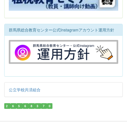
群馬県総合教育センター公式Instagramアカウント運用方針
公立学校共済組合
2
6
5
6
8
3
7
0