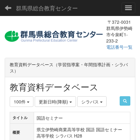
群馬県総合教育センター
Toggl
〒372-0031
群馬県伊勢崎
市今泉町1-
233-2
電話番号一覧
教育資料データベース（学習指導案・年間指導計画・シラバ
ス）
教育資料データベース
100件
更新日時(降順)
シラバス
国語セミナー
タイトル
県立伊勢崎商業高等学校 国語 国語セミナー
概要
高等学校 シラバス H28