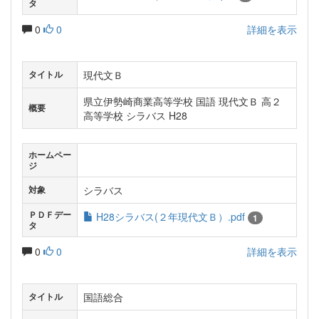
タ
0
0
詳細を表示
現代文Ｂ
タイトル
県立伊勢崎商業高等学校 国語 現代文Ｂ 高２
概要
高等学校 シラバス H28
ホームペー
ジ
シラバス
対象
ＰＤＦデー
H28シラバス(２年現代文Ｂ）.pdf
1
タ
0
0
詳細を表示
国語総合
タイトル