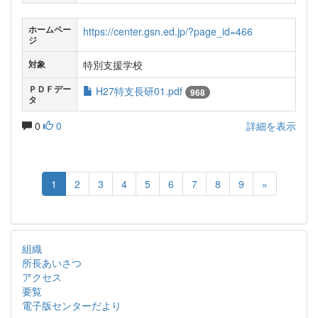
ホームペー
https://center.gsn.ed.jp/?page_id=466
ジ
特別支援学校
対象
ＰＤＦデー
H27特支長研01.pdf
968
タ
0
0
詳細を表示
1
2
3
4
5
6
7
8
9
»
組織
所長あいさつ
アクセス
要覧
電子版センターだより