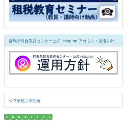
群馬県総合教育センター公式Instagramアカウント運用方針
公立学校共済組合
2
6
6
4
6
6
1
6