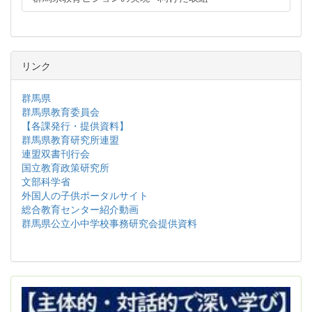
リンク
群馬県
群馬県教育委員会
【各課発行・提供資料】
群馬県教育研究所連盟
連盟双書刊行会
国立教育政策研究所
文部科学省
外国人の子供ポータルサイト
総合教育センター紹介動画
群馬県公立小中学校事務研究会提供資料