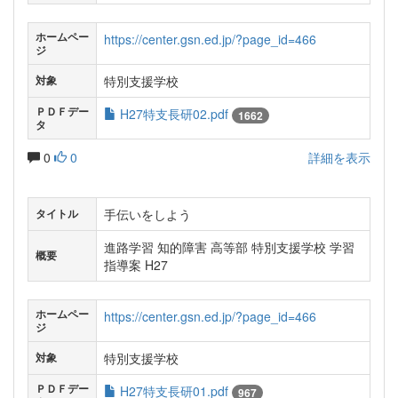
ホームペー
https://center.gsn.ed.jp/?page_id=466
ジ
特別支援学校
対象
ＰＤＦデー
H27特支長研02.pdf
1662
タ
0
0
詳細を表示
手伝いをしよう
タイトル
進路学習 知的障害 高等部 特別支援学校 学習
概要
指導案 H27
ホームペー
https://center.gsn.ed.jp/?page_id=466
ジ
特別支援学校
対象
ＰＤＦデー
H27特支長研01.pdf
967