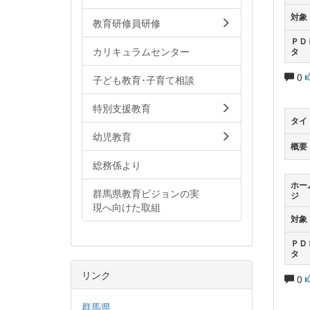
対象
教育研修員研修
ＰＤ
カリキュラムセンター
タ
0
子ども教育･子育て相談
特別支援教育
タイ
幼児教育
概要
総務係より
ホー
群馬県教育ビジョンの実
ジ
現へ向けた取組
対象
ＰＤ
タ
リンク
0
群馬県