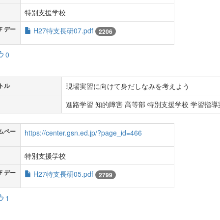
特別支援学校
Ｆデー
H27特支長研07.pdf
2206
0
現場実習に向けて身だしなみを考えよう
トル
進路学習 知的障害 高等部 特別支援学校 学習指導案
ムペー
https://center.gsn.ed.jp/?page_id=466
特別支援学校
Ｆデー
H27特支長研05.pdf
2799
1