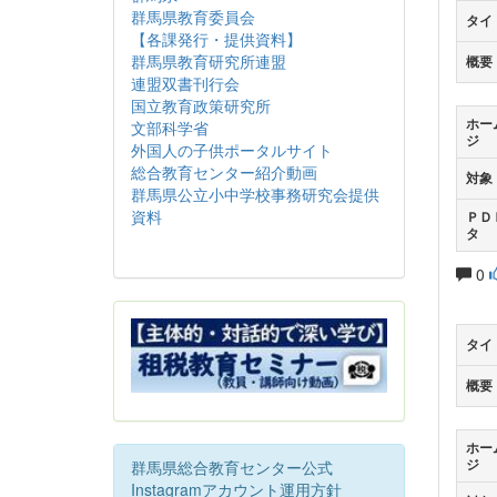
群馬県教育委員会
タイ
【各課発行・提供資料】
群馬県教育研究所連盟
概要
連盟双書刊行会
国立教育政策研究所
ホー
文部科学省
ジ
外国人の子供ポータルサイト
総合教育センター紹介動画
対象
群馬県公立小中学校事務研究会提供
資料
ＰＤ
タ
0
タイ
概要
ホー
ジ
群馬県総合教育センター公式
Instagramアカウント運用方針