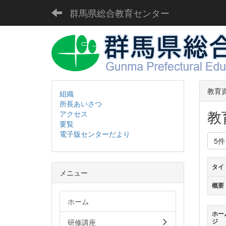
群馬県総合教育センター
教育
組織
所長あいさつ
教
アクセス
要覧
電子版センターだより
5
タイ
メニュー
概要
ホーム
ホー
研修講座
ジ