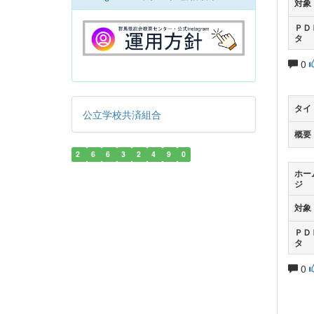
対象
ＰＤ
タ
0
タイ
公立学校共済組合
概要
2
6
6
3
2
4
9
0
ホー
ジ
対象
ＰＤ
タ
0