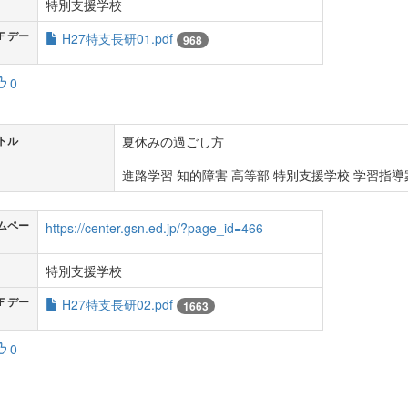
特別支援学校
Ｆデー
H27特支長研01.pdf
968
0
夏休みの過ごし方
トル
進路学習 知的障害 高等部 特別支援学校 学習指導案
ムペー
https://center.gsn.ed.jp/?page_id=466
特別支援学校
Ｆデー
H27特支長研02.pdf
1663
0