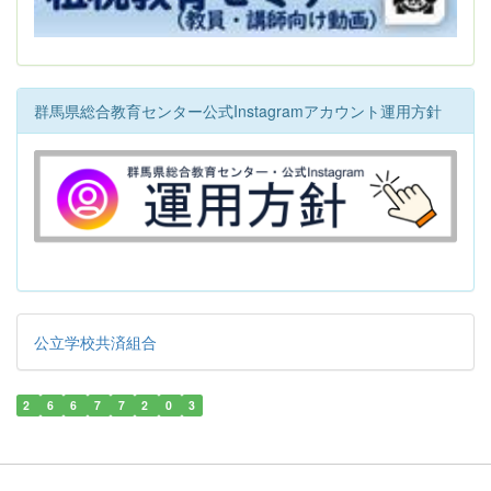
群馬県総合教育センター公式Instagramアカウント運用方針
公立学校共済組合
2
6
6
7
7
2
0
3