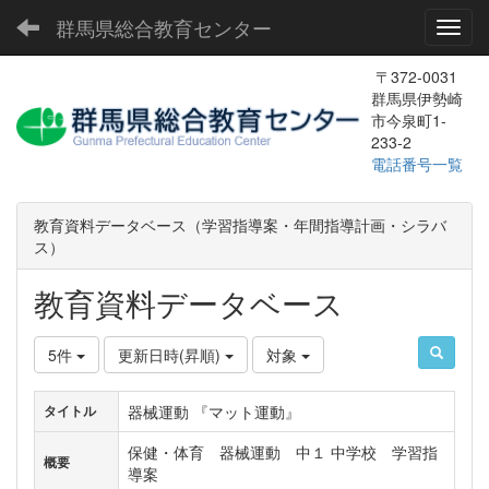
群馬県総合教育センター
Toggl
〒372-0031
群馬県伊勢崎
市今泉町1-
233-2
電話番号一覧
教育資料データベース（学習指導案・年間指導計画・シラバ
ス）
教育資料データベース
5件
更新日時(昇順)
対象
器械運動 『マット運動』
タイトル
保健・体育 器械運動 中１ 中学校 学習指
概要
導案