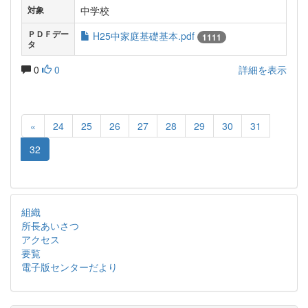
中学校
対象
ＰＤＦデー
H25中家庭基礎基本.pdf
1111
タ
0
0
詳細を表示
«
24
25
26
27
28
29
30
31
32
組織
所長あいさつ
アクセス
要覧
電子版センターだより