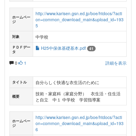
http://www.karisen.gsn.ed.jp/boe/htdocs/?acti
ホームペー
on=common_download_main&upload_id=193
ジ
5
中学校
対象
ＰＤＦデー
H25中保体基礎基本.pdf
41
タ
0
1
詳細を表示
自分らしく快適な衣生活のために
タイトル
技術・家庭科（家庭分野） 衣生活・住生活
概要
と自立 中１ 中学校 学習指導案
http://www.karisen.gsn.ed.jp/boe/htdocs/?acti
ホームペー
on=common_download_main&upload_id=193
ジ
6