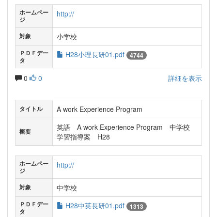
ホームペー
http://
ジ
小学校
対象
ＰＤＦデー
H28小理長研01.pdf
4744
タ
0
0
詳細を表示
A work Experience Program
タイトル
英語 A work Experience Program 中学校
概要
学習指導案 H28
ホームペー
http://
ジ
中学校
対象
ＰＤＦデー
H28中英長研01.pdf
1313
タ