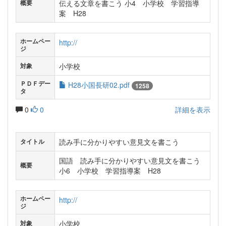
伝える文章を書こう 小4 小学校 学習指導
概要
案 H28
ホームペー
http://
ジ
小学校
対象
ＰＤＦデー
H28小国長研02.pdf
1258
タ
0
0
詳細を表示
読み手に分かりやすい意見文を書こう
タイトル
国語 読み手に分かりやすい意見文を書こう
概要
小6 小学校 学習指導案 H28
ホームペー
http://
ジ
小学校
対象