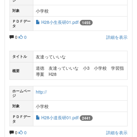
ジ
小学校
対象
ＰＤＦデー
H28小生長研01.pdf
1455
タ
0
0
詳細を表示
友達っていいな
タイトル
道徳 友達っていいな 小3 小学校 学習指
概要
導案 H28
ホームペー
http://
ジ
小学校
対象
ＰＤＦデー
H28小道長研01.pdf
2441
タ
0
0
詳細を表示