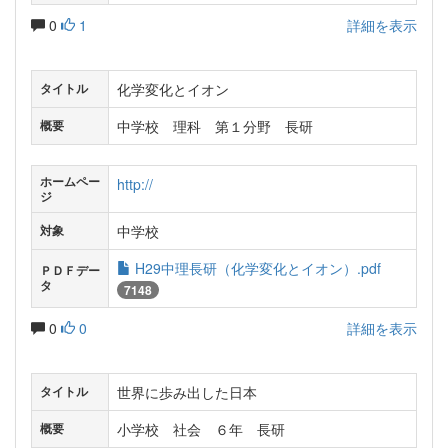
0
1
詳細を表示
化学変化とイオン
タイトル
中学校 理科 第１分野 長研
概要
ホームペー
http://
ジ
中学校
対象
H29中理長研（化学変化とイオン）.pdf
ＰＤＦデー
タ
7148
0
0
詳細を表示
世界に歩み出した日本
タイトル
小学校 社会 ６年 長研
概要