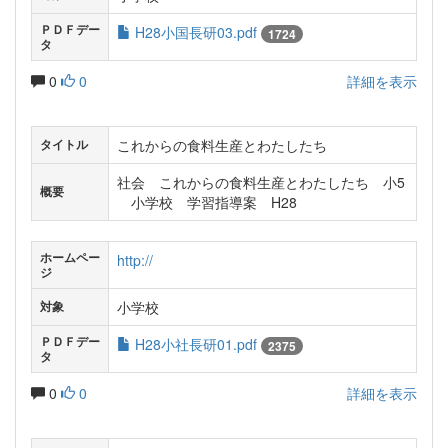
ＰＤＦデー
H28小国長研03.pdf
1724
タ
0
0
詳細を表示
これからの食料生産とわたしたち
タイトル
社会 これからの食料生産とわたしたち 小5
概要
小学校 学習指導案 H28
ホームペー
http://
ジ
小学校
対象
ＰＤＦデー
H28小社長研01.pdf
2375
タ
0
0
詳細を表示