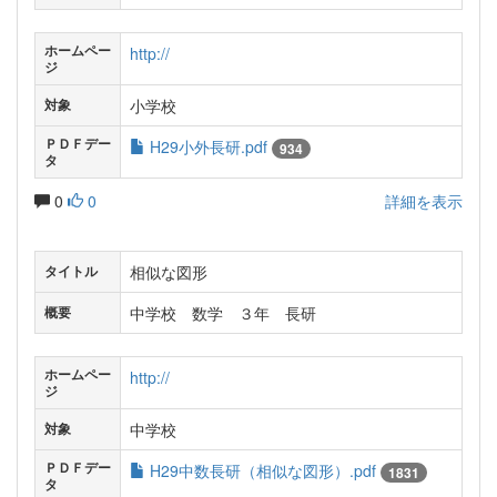
ホームペー
http://
ジ
小学校
対象
ＰＤＦデー
H29小外長研.pdf
934
タ
0
0
詳細を表示
相似な図形
タイトル
中学校 数学 ３年 長研
概要
ホームペー
http://
ジ
中学校
対象
ＰＤＦデー
H29中数長研（相似な図形）.pdf
1831
タ