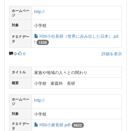
ホームペー
http://
ジ
小学校
対象
H30小社長研（世界に歩み出した日本）.pd
ＰＤＦデー
タ
f
1538
0
0
詳細を表示
家族や地域の人々との関わり
タイトル
小学校 家庭科 長研
概要
ホームペー
http://
ジ
小学校
対象
ＰＤＦデー
H30小家長研.pdf
8822
タ