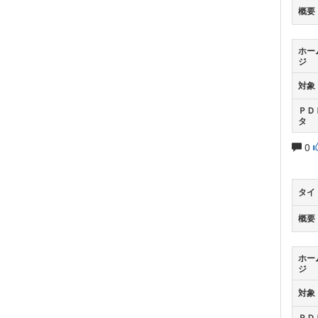
概要
ホー
ジ
対象
ＰＤ
タ
0
タイ
概要
ホー
ジ
対象
ＰＤ