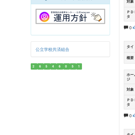
対象
ＰＤ
タ
0
タイ
公立学校共済組合
概要
2
6
5
4
6
0
5
1
ホー
ジ
対象
ＰＤ
タ
0
タイ