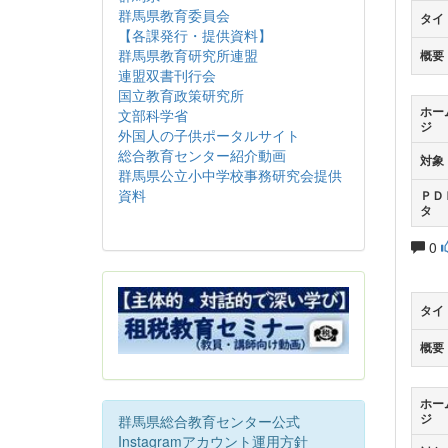
群馬県教育委員会
タイ
【各課発行・提供資料】
群馬県教育研究所連盟
概要
連盟双書刊行会
国立教育政策研究所
ホー
文部科学省
ジ
外国人の子供ポータルサイト
総合教育センター紹介動画
対象
群馬県公立小中学校事務研究会提供
資料
ＰＤ
タ
0
タイ
概要
ホー
ジ
群馬県総合教育センター公式
Instagramアカウント運用方針