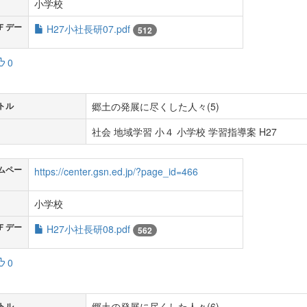
小学校
Ｆデー
H27小社長研07.pdf
512
0
郷土の発展に尽くした人々(5)
トル
社会 地域学習 小４ 小学校 学習指導案 H27
ムペー
https://center.gsn.ed.jp/?page_id=466
小学校
Ｆデー
H27小社長研08.pdf
562
0
郷土の発展に尽くした人々(6)
トル