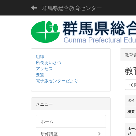
群馬県総合教育センター
教育
組織
所長あいさつ
教
アクセス
要覧
電子版センターだより
10
タイ
メニュー
概要
ホーム
ホー
研修講座
ジ