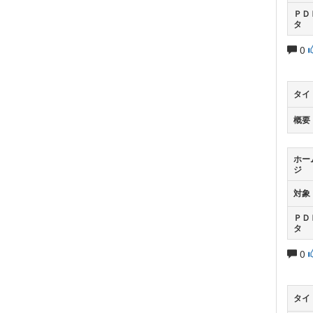
ＰＤ
タ
0
タイ
概要
ホー
ジ
対象
ＰＤ
タ
0
タイ