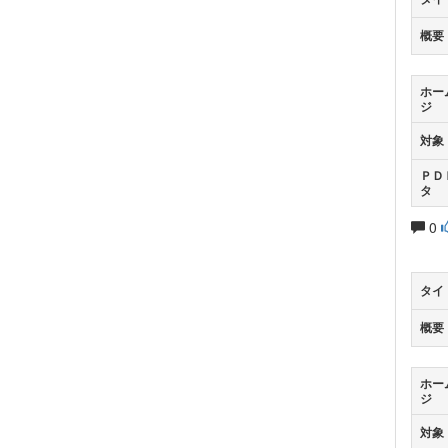
概要
ホー
ジ
対象
ＰＤ
タ
0
タイ
概要
ホー
ジ
対象