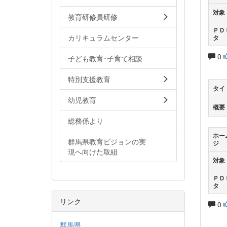
対象
教育研修員研修
ＰＤ
カリキュラムセンター
タ
0
子ども教育･子育て相談
特別支援教育
タイ
幼児教育
概要
総務係より
ホー
群馬県教育ビジョンの実
ジ
現へ向けた取組
対象
ＰＤ
タ
リンク
0
群馬県