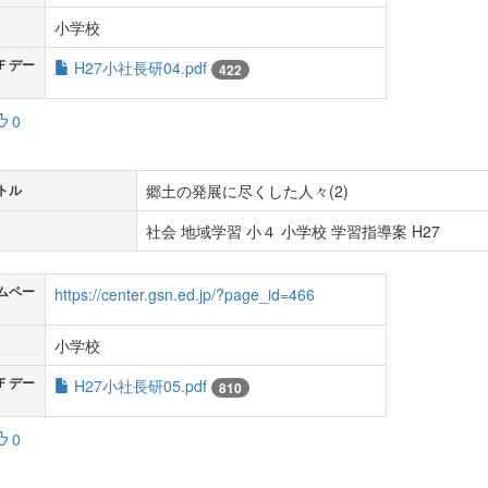
小学校
Ｆデー
H27小社長研04.pdf
422
0
郷土の発展に尽くした人々(2)
トル
社会 地域学習 小４ 小学校 学習指導案 H27
ムペー
https://center.gsn.ed.jp/?page_id=466
小学校
Ｆデー
H27小社長研05.pdf
810
0