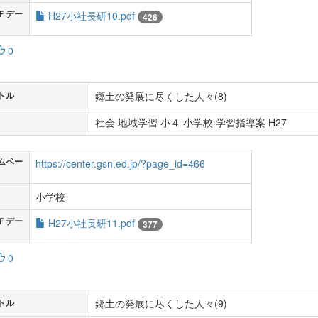
Ｆデー
H27小社長研10.pdf
426
0
郷土の発展に尽くした人々(8)
トル
社会 地域学習 小４ 小学校 学習指導案 H27
ムペー
https://center.gsn.ed.jp/?page_id=466
小学校
Ｆデー
H27小社長研11.pdf
377
0
郷土の発展に尽くした人々(9)
トル