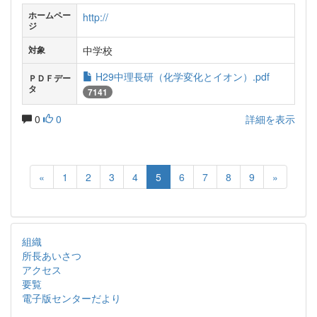
ホームペー
http://
ジ
中学校
対象
H29中理長研（化学変化とイオン）.pdf
ＰＤＦデー
タ
7141
0
0
詳細を表示
«
1
2
3
4
5
6
7
8
9
»
組織
所長あいさつ
アクセス
要覧
電子版センターだより