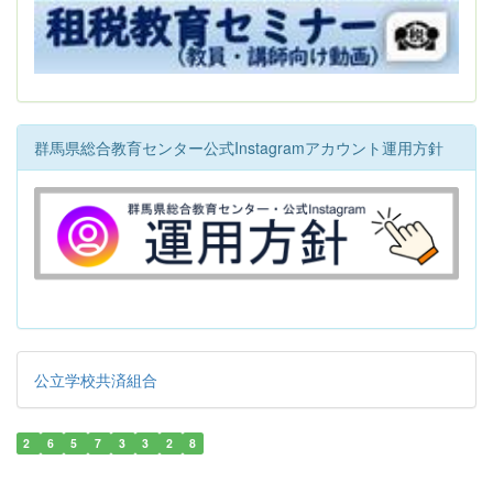
群馬県総合教育センター公式Instagramアカウント運用方針
公立学校共済組合
2
6
5
7
3
3
2
8