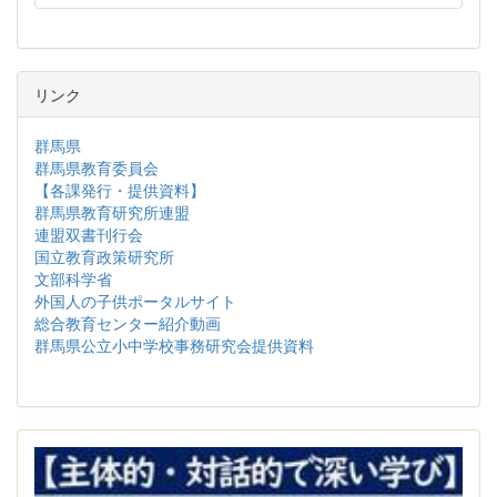
リンク
群馬県
群馬県教育委員会
【各課発行・提供資料】
群馬県教育研究所連盟
連盟双書刊行会
国立教育政策研究所
文部科学省
外国人の子供ポータルサイト
総合教育センター紹介動画
群馬県公立小中学校事務研究会提供資料