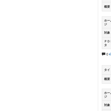
概要
ホー
ジ
対象
ＰＤ
タ
0
タイ
概要
ホー
ジ
対象