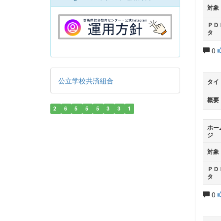
対象
ＰＤ
タ
0
公立学校共済組合
タイ
概要
2
6
5
5
5
3
3
1
ホー
ジ
対象
ＰＤ
タ
0