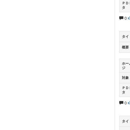
ＰＤ
タ
0
タイ
概要
ホー
ジ
対象
ＰＤ
タ
0
タイ