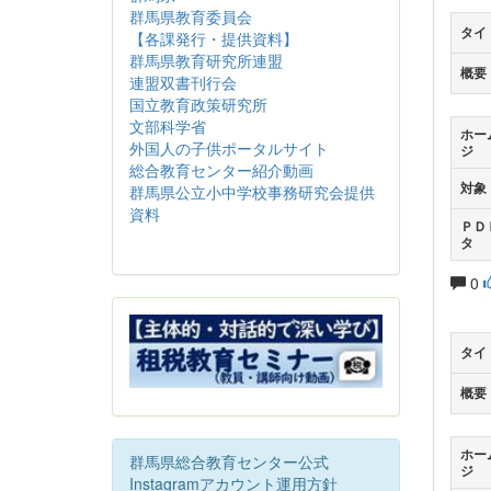
群馬県教育委員会
タイ
【各課発行・提供資料】
群馬県教育研究所連盟
概要
連盟双書刊行会
国立教育政策研究所
文部科学省
ホー
外国人の子供ポータルサイト
ジ
総合教育センター紹介動画
対象
群馬県公立小中学校事務研究会提供
資料
ＰＤ
タ
0
タイ
概要
ホー
群馬県総合教育センター公式
ジ
Instagramアカウント運用方針