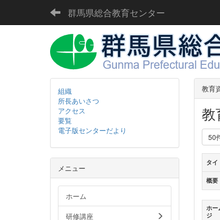
群馬県総合教育センター
教育
組織
所長あいさつ
教
アクセス
要覧
電子版センターだより
50
タイ
メニュー
概要
ホーム
ホー
研修講座
ジ