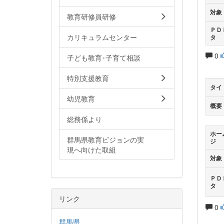
対象
教育研修員研修
ＰＤ
カリキュラムセンター
タ
0
子ども教育･子育て相談
特別支援教育
タイ
幼児教育
概要
総務係より
ホー
群馬県教育ビジョンの実
ジ
現へ向けた取組
対象
ＰＤ
タ
リンク
0
群馬県