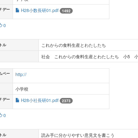
Ｆデー
H28小数長研01.pdf
1492
0
これからの食料生産とわたしたち
トル
社会 これからの食料生産とわたしたち 小5 小
ムペー
http://
小学校
Ｆデー
H28小社長研01.pdf
2373
0
読み手に分かりやすい意見文を書こう
トル