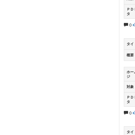
ＰＤ
タ
0
タイ
概要
ホー
ジ
対象
ＰＤ
タ
0
タイ