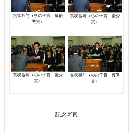
賞状授与（杉の子賞 最優
賞状授与（杉の子賞 優秀
秀賞）
賞）
賞状授与（杉の子賞 優秀
賞状授与（杉の子賞 優秀
賞）
賞）
記念写真