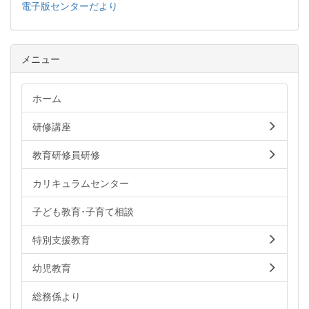
電子版センターだより
メニュー
ホーム
研修講座
教育研修員研修
カリキュラムセンター
子ども教育･子育て相談
特別支援教育
幼児教育
総務係より