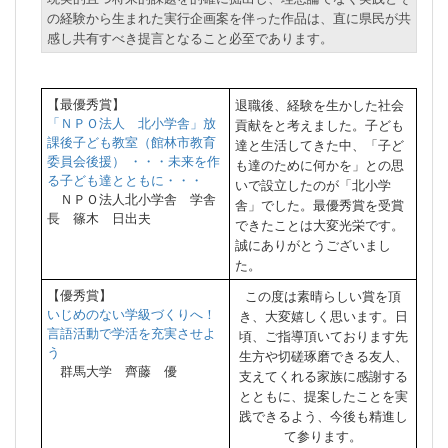
の経験から生まれた実行企画案を伴った作品は、直に県民が共
感し共有すべき提言となること必至であります。
【最優秀賞】
退職後、経験を生かした社会
「ＮＰＯ法人 北小学舎」放
貢献をと考えました。子ども
課後子ども教室（館林市教育
達と生活してきた中、「子ど
委員会後援） ・・・未来を作
も達のために何かを」との思
る子ども達とともに・・・
いで設立したのが「北小学
ＮＰＯ法人北小学舎 学舎
舎」でした。最優秀賞を受賞
長 篠木 日出夫
できたことは大変光栄です。
誠にありがとうございまし
た。
【優秀賞】
この度は素晴らしい賞を頂
いじめのない学級づくりへ！
き、大変嬉しく思います。日
言語活動で学活を充実させよ
頃、ご指導頂いております先
う
生方や切磋琢磨できる友人、
群馬大学 齊藤 優
支えてくれる家族に感謝する
とともに、提案したことを実
践できるよう、今後も精進し
て参ります。