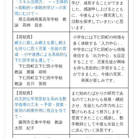
「スキル活用力」 ～＜主体的
学び、成長することができま
＝能動的＝体験的学び＞の実
した。感謝申し上げるととも
現にむけて～
に、今後もより一層充実した
県立高崎商業高等学校 教
活動を探求していきたいと思
諭 髙栁 昌史
います。
【奨励賞】
小学生には下仁田町の特徴を
郷土に親しみ郷土を愛し郷土
多く体験する「入力中心」、
を誇りに思う児童・生徒の育
中学生には下仁田町から情報
成 －小中連携による系統的な
発信する「出力中心」を設定
下仁田学習を通して－
することで、児童生徒が興味
下仁田町立下仁田小学校
を持ち意欲的に学習すること
教諭 齋藤 靖明
ができました。今後の充実、
下仁田町立下仁田中学校
発展が楽しみです。
教諭 谷川 英樹
【奨励賞】
まだ始めたばかりの研究であ
自主的な学習意欲を高める数
るのでこれからも発展・継続
学指導の工夫 ～予習・授業・
させ、生徒たちの学力向上に
復習の相乗作用に視点を当て
繋げられるよう努力します。
て～
受賞できたことに感謝し、数
藤岡市立東中学校 教諭
学教師として今後も生徒と共
太田 紀子
に歩んでいく決意です。