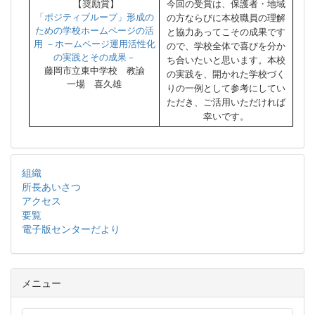
【奨励賞】
今回の受賞は、保護者・地域
「ポジティブループ」形成の
の方ならびに本校職員の理解
ための学校ホームページの活
と協力あってこその成果です
用 －ホームページ運用活性化
ので、学校全体で喜びを分か
の実践とその成果－
ち合いたいと思います。本校
藤岡市立東中学校 教諭
の実践を、開かれた学校づく
一場 喜久雄
りの一例として参考にしてい
ただき、ご活用いただければ
幸いです。
組織
所長あいさつ
アクセス
要覧
電子版センターだより
メニュー