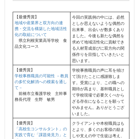
【最優秀賞】
今回の実践例の中には、必然
地域や産業界と双方向の連
としか思えないような偶然の
携・交流を構築した地域活性
出来事、出会いが数多くあり
化の取組について
ました。今後も新たな偶然を
県立利根実業高等学校 食
求めて地域活性化に貢献でき
品文化コース
る人材育成並びに双方向の関
係作りを目指していきたいと
思います。
【優秀賞】
学校事務職員の声に耳を傾け
学校事務職員の可能性 －教員
て頂けたことに感謝致しま
の多忙化解消への模索を通し
す。受賞により、この職への
て－
期待が高まり、基幹職員とし
前橋市立養護学校 主幹事
て学校現場で必要欠くべから
務長代理 生野 敏男
ざる存在になることを願って
やみません。ありがとうござ
いました。
【優秀賞】
クライアントや本校職員はも
「高校生コンサルタント」の
とより、多くのお客様の励ま
実践で育む「課題発見力」と
しや支えの中で生徒は考え、