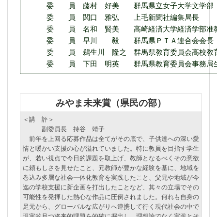
委 員 藤村 好美 群馬県立女子大学文学部 英
委 員 関口 雅弘 上毛新聞社編集局長
委 員 名和 賢美 高崎経済大学経済学部准
委 員 早川 毅 群馬県ＰＴＡ連合会会長
委 員 鵜生川 隆之 群馬県教育委員会高校教
委 員 下田 明英 群馬県教育委員会事務局生
みやま未来賞（県民の部）
＜講 評＞
副委員長 持谷 靖子
前年を上回る応募作品は全てがその底で、子供達への深い愛
情と暖かい支援の心が溢れていました。特に教員を目指す学生
が、若い視点で今日的課題を取上げ、教師となるべくその意欲
に頼もしさを見せたこと、元教師が豊かな経験を基に、地域を
巻込み多層な社会一体化教育を実践したこと、父兄や地域が今
迄の学校支援に新企画を打出したことなど、其々の立場でその
可能性を発揮した熱心な作品に圧倒されました。何れも自身の
足元から、グローバルな広がりへ連携して行く現代社会の中で
現実的且つ将来的課題を的確に掘出し、理想論でなく実践とそ