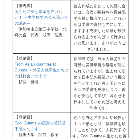
【優秀賞】
論文作成にあたっての話し合
あなたに夢と希望を届けた
いは、会員が気持ちを再確認
い！ ～中学校での読み聞かせ
する良い機会でした。これか
の試み～
らは受賞の喜びも力にして、
伊勢崎市立第三中学校 北
ますます充実した活動が続け
郷の会 代表 成田 理恵
られるようがんばって行きた
いと思います。ありがとうご
ざいました。
【奨励賞】
新聞等では、外国人就労生の
From Asian countries to
苛酷な労働環境や処遇が報じ
Gunma －外国人就労生たちと
られていますが、生まれて初
の触れ合いの中で－
めて日本語の授業という機会
頼富 雅博
を与えてくれた教え子たちに
今回の受賞を感謝しつつ、彼
らが安心して学び、暮らせる
日本にしていかねばと考える
昨今です。
【奨励賞】
色々な方との出会いや経験が
Cool Gunma の授業で英語苦
１つの形となり、奨励賞を頂
手感をなくす
くことができて、大変光栄で
群馬大学 関口 桜子
す。Cool Gunmaを生かした英