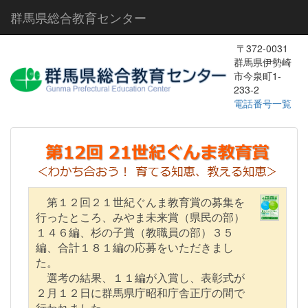
群馬県総合教育センター
〒372-0031
群馬県伊勢崎
市今泉町1-
233-2
電話番号一覧
第１２回２１世紀ぐんま教育賞の募集を
行ったところ、みやま未来賞（県民の部）
１４６編、杉の子賞（教職員の部）３５
編、合計１８１編の応募をいただきまし
た。
選考の結果、１１編が入賞し、表彰式が
２月１２日に群馬県庁昭和庁舎正庁の間で
行われました。